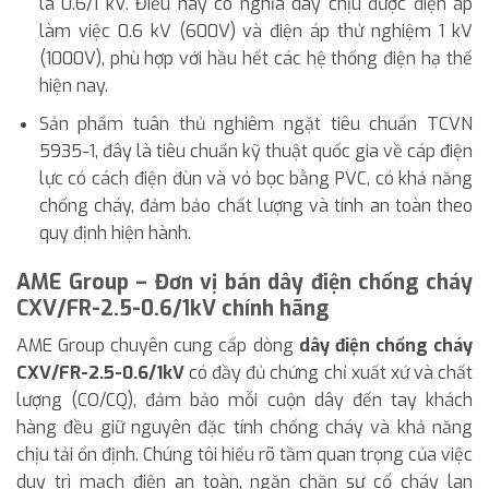
là 0.6/1 kV. Điều này có nghĩa dây chịu được điện áp
làm việc 0.6 kV (600V) và điện áp thử nghiệm 1 kV
(1000V), phù hợp với hầu hết các hệ thống điện hạ thế
hiện nay.
Sản phẩm tuân thủ nghiêm ngặt tiêu chuẩn TCVN
5935-1, đây là tiêu chuẩn kỹ thuật quốc gia về cáp điện
lực có cách điện đùn và vỏ bọc bằng PVC, có khả năng
chống cháy, đảm bảo chất lượng và tính an toàn theo
quy định hiện hành.
AME Group – Đơn vị bán dây điện chống cháy
CXV/FR-2.5-0.6/1kV chính hãng
AME Group chuyên cung cấp dòng
dây điện chống cháy
CXV/FR-2.5-0.6/1kV
có đầy đủ chứng chỉ xuất xứ và chất
lượng (CO/CQ), đảm bảo mỗi cuộn dây đến tay khách
hàng đều giữ nguyên đặc tính chống cháy và khả năng
chịu tải ổn định. Chúng tôi hiểu rõ tầm quan trọng của việc
duy trì mạch điện an toàn, ngăn chặn sự cố cháy lan