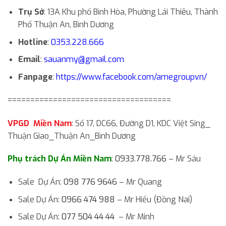
Trụ Sở
: 13A Khu phố Bình Hòa, Phường Lái Thiêu, Thành
Phố Thuận An, Bình Dương
Hotline
:
0353.228.666
Email
:
sauanmy@gmail.com
Fanpage
:
https://www.facebook.com/amegroupvn/
====================================
VPGD Miền Nam
: Số 17, DC66, Đường D1, KDC Việt Sing_
Thuận Giao_Thuận An_Bình Dương
Phụ trách Dự Án Miền Nam
:
0933.778.766
– Mr Sáu
Sale Dự Án:
098 776 9646
– Mr Quang
Sale Dự Án:
0966 474 988
– Mr Hiếu (Đồng Nai)
Sale Dự Án:
077 504 44 44
– Mr Minh