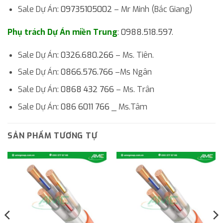
Sale Dự Án:
09735105002
– Mr Minh (Bắc Giang)
Phụ trách Dự Án miền Trung
:
0988.518.597
.
Sale Dự Án:
0326.680.266
– Ms. Tiên.
Sale Dự Án:
0866.576.766
–Ms Ngân
Sale Dự Án:
0868 432 766
– Ms. Trân
Sale Dự Án:
086 6011 766
_ Ms.Tâm
SẢN PHẨM TƯƠNG TỰ