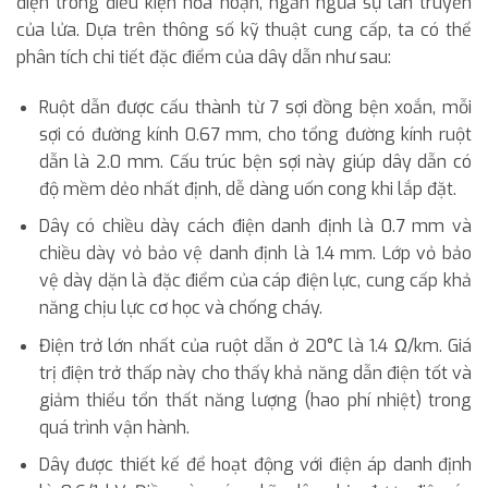
điện trong điều kiện hỏa hoạn, ngăn ngừa sự lan truyền
của lửa. Dựa trên thông số kỹ thuật cung cấp, ta có thể
phân tích chi tiết đặc điểm của dây dẫn như sau:
Ruột dẫn được cấu thành từ 7 sợi đồng bện xoắn, mỗi
sợi có đường kính 0.67 mm, cho tổng đường kính ruột
dẫn là 2.0 mm. Cấu trúc bện sợi này giúp dây dẫn có
độ mềm dẻo nhất định, dễ dàng uốn cong khi lắp đặt.
Dây có chiều dày cách điện danh định là 0.7 mm và
chiều dày vỏ bảo vệ danh định là 1.4 mm. Lớp vỏ bảo
vệ dày dặn là đặc điểm của cáp điện lực, cung cấp khả
năng chịu lực cơ học và chống cháy.
Điện trở lớn nhất của ruột dẫn ở 20°C là 1.4 Ω/km. Giá
trị điện trở thấp này cho thấy khả năng dẫn điện tốt và
giảm thiểu tổn thất năng lượng (hao phí nhiệt) trong
quá trình vận hành.
Dây được thiết kế để hoạt động với điện áp danh định