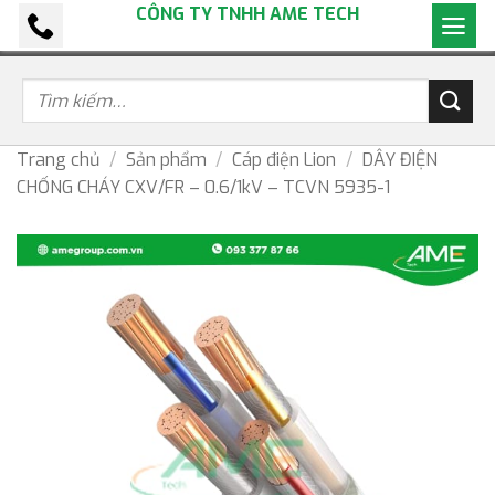
CÔNG TY TNHH AME TECH
Bỏ
qua
nội
dung
Trang chủ
/
Sản phẩm
/
Cáp điện Lion
/
DÂY ĐIỆN
CHỐNG CHÁY CXV/FR – 0.6/1kV – TCVN 5935-1