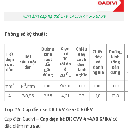
Hình ảnh cáp hạ thế CXV CADIVI 4×6-0.6/1kV
Thông số kỹ thuật:
Điện
Đường
Chiều
Chiều
Đường
trở
Tiết
kính
dày
Kết
dày
kính
DC
diện
ruột
cách
cấu
ruột
vỏ
tổng
tối đa
ruột
dẫn
điện
dẫn
danh
gần
ở
dẫn
gần
danh
nghĩa
đúng
0
đúng
nghĩa
20
C
2
0
mm
Ω/km
mm
mm
mm
mm
N
/mm
4
7/0,85
2,55
4,61
0,7
1,8
13,8
Top #4: Cáp điện kế DK CVV 4×4-0.6/1kV
Cáp điện Cadivi –
Cáp điện kế DK CVV 4×4//0.6/1kV
có
đặc điểm như sau: