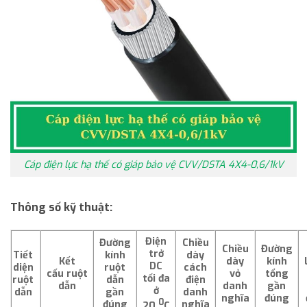
Cáp điện lực hạ thế có giáp bảo vệ CVV/DSTA 4X4-0,6/1kV
Thông số kỹ thuật:
Điện
Đường
Chiều
Chiều
Đường
trở
Tiết
kính
dày
Kết
dày
kính
DC
diện
ruột
cách
cấu
ruột
vỏ
tổng
tối đa
ruột
dẫn
điện
dẫn
danh
gần
ở
dẫn
gần
danh
nghĩa
đúng
0
đúng
nghĩa
20
C