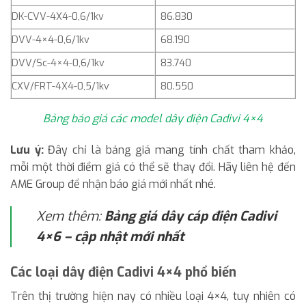
DK-CVV-4X4-0,6/1kv
86.830
DVV-4×4-0,6/1kv
68.190
DVV/Sc-4×4-0,6/1kv
83.740
CXV/FRT-4X4-0,5/1kv
80.550
Bảng báo giá các model dây điện Cadivi 4×4
Lưu ý:
Đây chỉ là bảng giá mang tính chất tham khảo,
mỗi một thời điểm giá có thể sẽ thay đổi. Hãy liên hệ đến
AME Group để nhận báo giá mới nhất nhé.
Xem thêm:
Bảng giá dây cáp điện Cadivi
4×6 – cập nhật mới nhất
Các loại dây điện Cadivi 4×4 phổ biến
Trên thị trường hiện nay có nhiều loại 4×4, tuy nhiên có