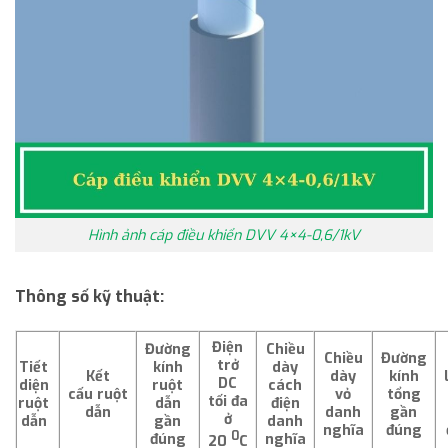
Hình ảnh cáp điều khiển DVV 4×4-0,6/1kV
Thông số kỹ thuật:
Điện
Đường
Chiều
Chiều
Đường
trở
Tiết
kính
dày
Kết
dày
kính
DC
diện
ruột
cách
cấu
ruột
vỏ
tổng
tối đa
ruột
dẫn
điện
dẫn
danh
gần
ở
dẫn
gần
danh
nghĩa
đúng
0
đúng
nghĩa
20
C