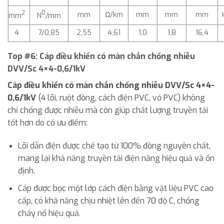
2
0
mm
Ω/km
mm
mm
mm
mm
N
/mm
4
7/0,85
2,55
4,61
1,0
1,8
16,4
Top #6:
Cáp điều khiển có màn chắn chống nhiễu
DVV/Sc 4×4-0,6/1kV
Cáp điều khiển có màn chắn chống nhiễu DVV/Sc 4×4-
0,6/1kV
(4 lõi, ruột đồng, cách điện PVC, vỏ PVC) không
chỉ chống được nhiễu mà còn giúp chất lượng truyền tải
tốt hơn do có ưu điểm:
Lõi dẫn điện được chế tạo từ 100% đồng nguyên chất,
mang lại khả năng truyền tải điện năng hiệu quả và ổn
định.
Cáp được bọc một lớp cách điện bằng vật liệu PVC cao
cấp, có khả năng chịu nhiệt lên đến 70 độ C, chống
cháy nổ hiệu quả.