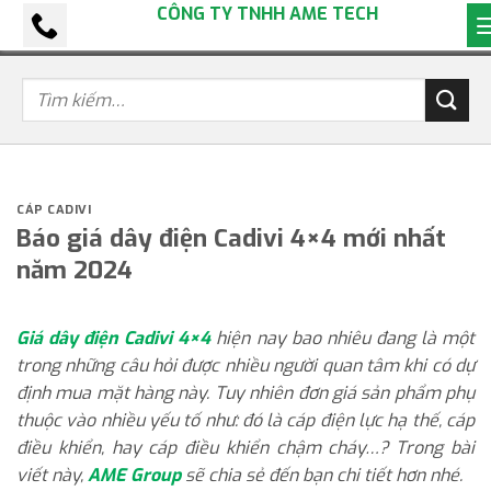
CÔNG TY TNHH AME TECH
Bỏ
qua
nội
dung
CÁP CADIVI
Báo giá dây điện Cadivi 4×4 mới nhất
năm 2024
Giá dây điện Cadivi 4×4
hiện nay bao nhiêu đang là một
trong những câu hỏi được nhiều người quan tâm khi có dự
định mua mặt hàng này. Tuy nhiên đơn giá sản phẩm phụ
thuộc vào nhiều yếu tố như: đó là cáp điện lực hạ thế, cáp
điều khiển, hay cáp điều khiển chậm cháy…? Trong bài
viết này,
AME Group
sẽ chia sẻ đến bạn chi tiết hơn nhé.