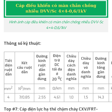
Hình ảnh cáp điều khiển có màn chắn chống nhiễu DVV-Sc
4×4-0,6/1kV
Thông số kỹ thuật:
Điện
Đường
Chiều
Chiều
Đường
trở
Tiết
kính
dày
Kết
dày
kính
DC
diện
ruột
cách
cấu
ruột
vỏ
tổng
tối đa
ruột
dẫn
điện
dẫn
danh
gần
ở
dẫn
gần
danh
nghĩa
đúng
0
đúng
nghĩa
20
C
2
0
mm
Ω/km
mm
mm
mm
mm
N
/mm
4
7/0,85
2,55
4,61
1,0
1,5
14,3
Top #7:
Cáp điện lực hạ thế chậm cháy CXV/FRT-