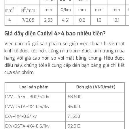
2
0
mm
Ω/km
mm
mm
mm
mm
N
/mm
4
7/0,85
2,55
4,61
0,2
1,8
18,1
Giá dây điện Cadivi 4×4 bao nhiêu tiền?
Việc nắm rõ giá sản phẩm sẽ giúp việc chuẩn bị về mặt
kinh tế được tốt hơn, cũng như tránh được tình trạng mua
hàng với giá cao hơn so với mặt bằng chung. Hiểu được
điều này, chúng tôi sẽ cung cấp đến bạn bảng giá chi tiết
của sản phẩm:
Loại sản phẩm
Đơn giá (VNĐ/mét)
CVV – 4×4 – 300/500v
68.600
CVV/DSTA-4X4 0,6/1kv
96.100
CXV-4X4-0,6/1kv
71.590
CXV/DSTA-4X4-0,6/1kv
92.910