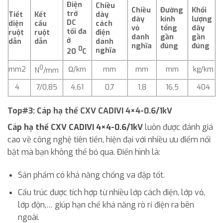
Điện
Chiều
Chiều
Đường
Khối
trở
Tiết
Kết
dày
dày
kính
lượng
DC
diện
cấu
cách
vỏ
tổng
dây
tối đa
ruột
ruột
điện
danh
gần
gần
ở
dẫn
dẫn
danh
nghĩa
đúng
đúng
0
nghĩa
20
C
0
mm2
Ω/km
mm
mm
mm
kg/km
N
/mm
4
7/0,85
4,61
0,7
1,8
16,5
404
Top#3: Cáp hạ thế CXV CADIVI 4×4-0.6/1kV
Cáp hạ thế CXV CADIVI 4×4-0.6/1kV
luôn được đánh giá
cao về công nghệ tiên tiến, hiện đại với nhiều ưu điểm nổi
bật mà bạn không thể bỏ qua. Điển hình là:
Sản phẩm có khả năng chống va đập tốt.
Cấu trúc được tích hợp từ nhiều lớp cách điện, lớp vỏ,
lớp độn,… giúp hạn chế khả năng rò rỉ điện ra bên
ngoài.