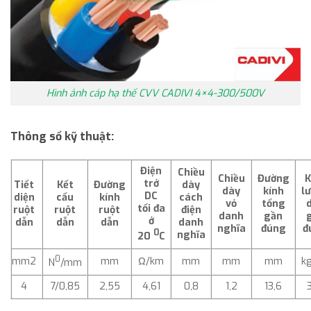
Hình ảnh cáp hạ thế CVV CADIVI 4×4-300/500V
Thông số kỹ thuật:
Điện
Chiều
Chiều
Đường
K
trở
Tiết
Kết
Đường
dày
dày
kính
l
DC
diện
cấu
kính
cách
vỏ
tổng
tối đa
ruột
ruột
ruột
điện
danh
gần
ở
dẫn
dẫn
dẫn
danh
nghĩa
đúng
đ
0
nghĩa
20
C
0
mm2
mm
Ω/km
mm
mm
mm
k
N
/mm
4
7/0,85
2,55
4,61
0,8
1,2
13,6