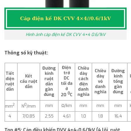
Hình ảnh cáp điện kế DK CVV 4×4 0.6/1kV
Thông số kỹ thuật:
Điện
Đường
Chiều
Chiều
Đường
trở
Tiết
kính
dày
Kết
dày
kính
DC
diện
ruột
cách
cấu
ruột
vỏ
tổng
tối đa
ruột
dẫn
điện
dẫn
danh
gần
ở
dẫn
gần
danh
nghĩa
đúng
0
đúng
nghĩa
20
C
2
0
mm
Ω/km
mm
mm
mm
mm
N
/mm
4
7/0,85
2,55
4,61
1,0
1,8
16,4
Top #5:
Cáp điều khiển DVV 4×4-0,6/1kV (4 lõi, ruột