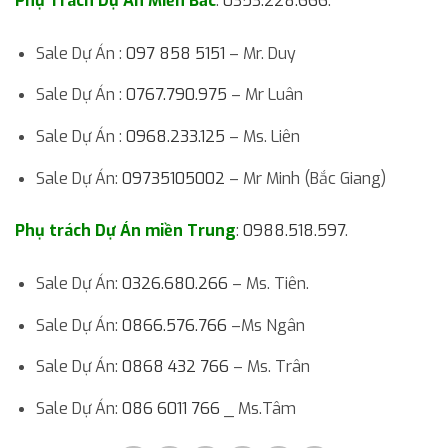
Phụ Trách Dự Án Miền Bắc
:
0353.228.666
.
Sale Dự Án :
097 858 5151
– Mr. Duy
Sale Dự Án :
0767.790.975
– Mr Luân
Sale Dự Án :
0968.233.125
– Ms. Liên
Sale Dự Án:
09735105002
– Mr Minh (Bắc Giang)
Phụ trách Dự Án miền Trung
:
0988.518.597
.
Sale Dự Án:
0326.680.266
– Ms. Tiên.
Sale Dự Án:
0866.576.766
–Ms Ngân
Sale Dự Án:
0868 432 766
– Ms. Trân
Sale Dự Án:
086 6011 766
_ Ms.Tâm