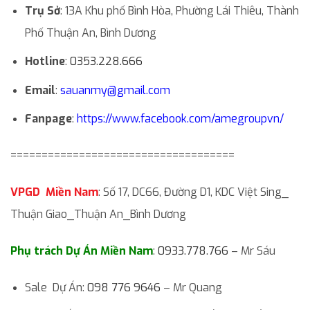
Trụ Sở
: 13A Khu phố Bình Hòa, Phường Lái Thiêu, Thành
Phố Thuận An, Bình Dương
Hotline
:
0353.228.666
Email
:
sauanmy@gmail.com
Fanpage
:
https://www.facebook.com/amegroupvn/
====================================
VPGD Miền Nam
: Số 17, DC66, Đường D1, KDC Việt Sing_
Thuận Giao_Thuận An_Bình Dương
Phụ trách Dự Án Miền Nam
:
0933.778.766
– Mr Sáu
Sale Dự Án:
098 776 9646
– Mr Quang