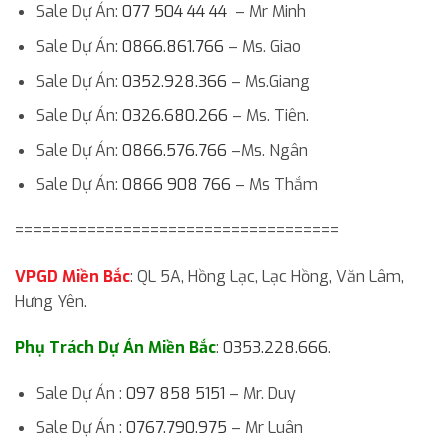
Sale Dự Án:
077 504 44 44
– Mr Minh
Sale Dự Án:
0866.861.766
– Ms. Giao
Sale Dự Án:
0352.928.366
– Ms.Giang
Sale Dự Án:
0326.680.266
– Ms. Tiên.
Sale Dự Án:
0866.576.766
–Ms. Ngân
Sale Dự Án:
0866 908 766
– Ms Thắm
====================================
VPGD Miền Bắc
: QL 5A, Hồng Lạc, Lạc Hồng, Văn Lâm,
Hưng Yên.
Phụ Trách Dự Án Miền Bắc
:
0353.228.666
.
Sale Dự Án :
097 858 5151
– Mr. Duy
Sale Dự Án :
0767.790.975
– Mr Luân