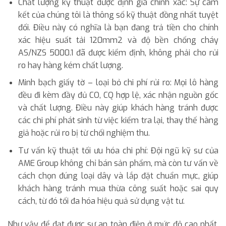
Chất lượng kỹ thuật được định giá chính xác: Sự cam
kết của chúng tôi là thông số kỹ thuật đồng nhất tuyệt
đối. Điều này có nghĩa là bạn đang trả tiền cho chính
xác hiệu suất tải 120mm2 và độ bền chống cháy
AS/NZS 5000.1 đã được kiểm định, không phải cho rủi
ro hay hàng kém chất lượng.
Minh bạch giấy tờ – loại bỏ chi phí rủi ro: Mọi lô hàng
đều đi kèm đầy đủ CO, CQ hợp lệ, xác nhận nguồn gốc
và chất lượng. Điều này giúp khách hàng tránh được
các chi phí phát sinh từ việc kiểm tra lại, thay thế hàng
giả hoặc rủi ro bị từ chối nghiệm thu.
Tư vấn kỹ thuật tối ưu hóa chi phí: Đội ngũ kỹ sư của
AME Group không chỉ bán sản phẩm, mà còn tư vấn về
cách chọn đúng loại dây và lắp đặt chuẩn mực, giúp
khách hàng tránh mua thừa công suất hoặc sai quy
cách, từ đó tối đa hóa hiệu quả sử dụng vật tư.
Như vậy để đạt được sự an toàn điện ở mức độ cao nhất,