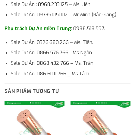
Sale Dự Án :
0968.233.125
– Ms. Liên
Sale Dự Án:
09735105002
– Mr Minh (Bắc Giang)
Phụ trách Dự Án miền Trung
:
0988.518.597
.
Sale Dự Án:
0326.680.266
– Ms. Tiên.
Sale Dự Án:
0866.576.766
–Ms Ngân
Sale Dự Án:
0868 432 766
– Ms. Trân
Sale Dự Án:
086 6011 766
_ Ms.Tâm
SẢN PHẨM TƯƠNG TỰ