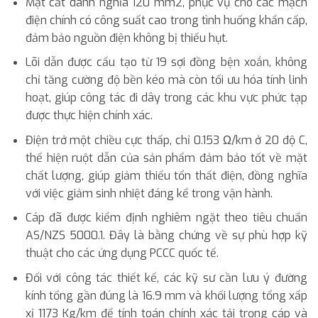
Mặt cắt danh nghĩa 120 mm2, phục vụ cho các mạch
điện chính có công suất cao trong tình huống khẩn cấp,
đảm bảo nguồn điện không bị thiếu hụt.
Lõi dẫn được cấu tạo từ 19 sợi đồng bện xoắn, không
chỉ tăng cường độ bền kéo mà còn tối ưu hóa tính linh
hoạt, giúp công tác đi dây trong các khu vực phức tạp
được thực hiện chính xác.
Điện trở một chiều cực thấp, chỉ 0.153 Ω/km ở 20 độ C,
thể hiện ruột dẫn của sản phẩm đảm bảo tốt về mặt
chất lượng, giúp giảm thiểu tổn thất điện, đồng nghĩa
với việc giảm sinh nhiệt đáng kể trong vận hành.
Cáp đã được kiểm định nghiêm ngặt theo tiêu chuẩn
AS/NZS 5000.1. Đây là bằng chứng về sự phù hợp kỹ
thuật cho các ứng dụng PCCC quốc tế.
Đối với công tác thiết kế, các kỹ sư cần lưu ý đường
kính tổng gần đúng là 16.9 mm và khối lượng tổng xấp
xỉ 1173 Kg/km để tính toán chính xác tải trọng cáp và