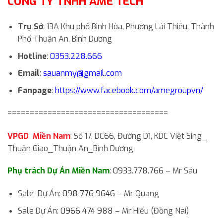
CÔNG TY TNHH AME TECH
Trụ Sở
: 13A Khu phố Bình Hòa, Phường Lái Thiêu, Thành
Phố Thuận An, Bình Dương
Hotline
:
0353.228.666
Email
:
sauanmy@gmail.com
Fanpage
:
https://www.facebook.com/amegroupvn/
====================================
VPGD Miền Nam
: Số 17, DC66, Đường D1, KDC Việt Sing_
Thuận Giao_Thuận An_Bình Dương
Phụ trách Dự Án Miền Nam
:
0933.778.766
– Mr Sáu
Sale Dự Án:
098 776 9646
– Mr Quang
Sale Dự Án:
0966 474 988
– Mr Hiếu (Đồng Nai)