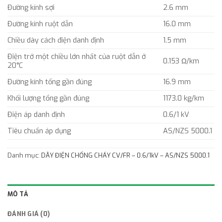
Đường kính sợi
2.6 mm
Đường kính ruột dẫn
16.0 mm
Chiều dày cách điện danh định
1.5 mm
Điện trở một chiều lớn nhất của ruột dẫn ở
0.153 Ω/km
20°C
Đường kính tổng gần đúng
16.9 mm
Khối lượng tổng gần đúng
1173.0 kg/km
Điện áp danh định
0.6/1 kV
Tiêu chuẩn áp dụng
AS/NZS 5000.1
Danh mục:
DÂY ĐIỆN CHỐNG CHÁY CV/FR – 0.6/1kV – AS/NZS 5000.1
MÔ TẢ
ĐÁNH GIÁ (0)