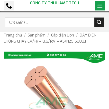
CÔNG TY TNHH AME TECH
Bỏ
qua
nội
dung
Trang chủ
/
Sản phẩm
/
Cáp điện Lion
/
DÂY ĐIỆN
CHỐNG CHÁY CV/FR – 0.6/1kV – AS/NZS 5000.1