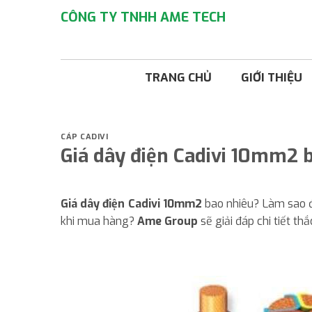
Bỏ
CÔNG TY TNHH AME TECH
qua
nội
dung
TRANG CHỦ
GIỚI THIỆU
CÁP CADIVI
Giá dây điện Cadivi 10mm2 
Giá dây điện Cadivi 10mm2
bao nhiêu? Làm sao đ
khi mua hàng?
Ame Group
sẽ giải đáp chi tiết t