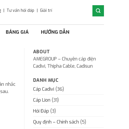
g
Tư vấn hỏi đáp
Giải trí
BẢNG GIÁ
HƯỚNG DẪN
ABOUT
AMEGROUP – Chuyên cáp điện
Cadivi, Thipha Cable, Cadisun
DANH MỤC
ân nhắc
Cáp Cadivi
(36)
 sau.
Cáp Lion
(31)
Hỏi Đáp
(3)
Quy định – Chính sách
(5)