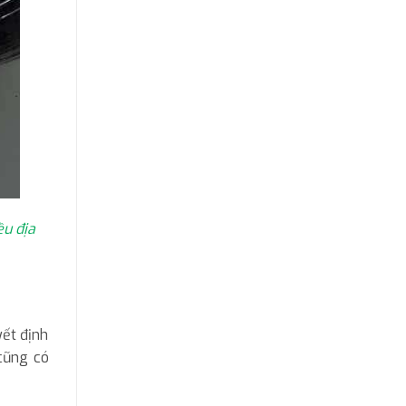
ều địa
yết định
cũng có