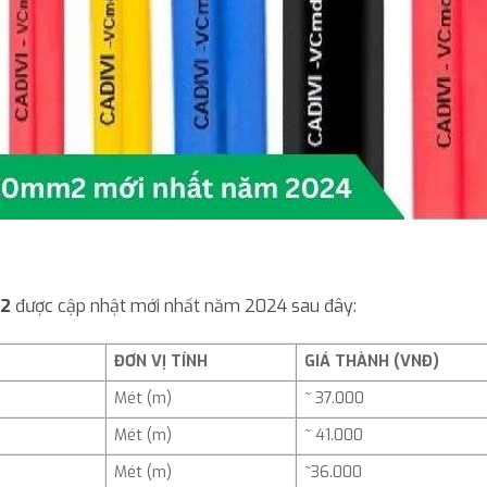
m2
được cập nhật mới nhất năm 2024 sau đây:
ĐƠN VỊ TÍNH
GIÁ THÀNH
(VNĐ)
Mét (m)
~ 37.000
Mét (m)
~ 41.000
Mét (m)
~36.000