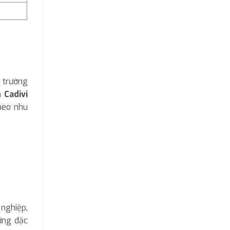
 trường
 Cadivi
heo nhu
 nghiệp,
hững đặc