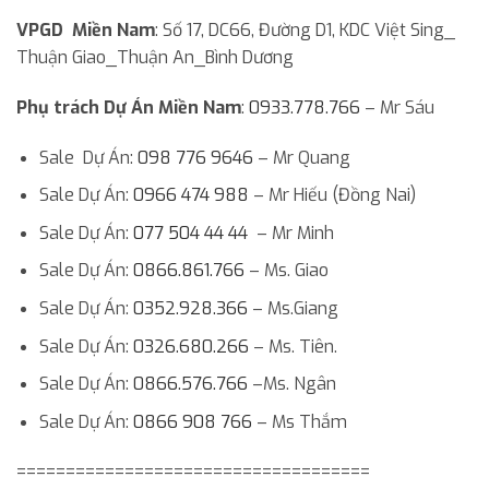
VPGD Miền Nam
: Số 17, DC66, Đường D1, KDC Việt Sing_
Thuận Giao_Thuận An_Bình Dương
Phụ trách Dự Án Miền Nam
:
0933.778.766
– Mr Sáu
Sale Dự Án:
098 776 9646
– Mr Quang
Sale Dự Án:
0966 474 988
– Mr Hiếu (Đồng Nai)
Sale Dự Án:
077 504 44 44
– Mr Minh
Sale Dự Án:
0866.861.766
– Ms. Giao
Sale Dự Án:
0352.928.366
– Ms.Giang
Sale Dự Án:
0326.680.266
– Ms. Tiên.
Sale Dự Án:
0866.576.766
–Ms. Ngân
Sale Dự Án:
0866 908 766
– Ms Thắm
====================================