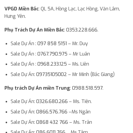
VPGD Miền Bắc
: QL 5A, Hồng Lạc, Lạc Hồng, Văn Lâm,
Hưng Yên.
Phụ Trách Dự Án Miền Bắc
:
0353.228.666
.
Sale Dự Án :
097 858 5151
– Mr. Duy
Sale Dự Án :
0767.790.975
– Mr Luân
Sale Dự Án :
0968.233.125
– Ms. Liên
Sale Dự Án:
09735105002
– Mr Minh (Bắc Giang)
Phụ trách Dự Án miền Trung
:
0988.518.597
.
Sale Dự Án:
0326.680.266
– Ms. Tiên.
Sale Dự Án:
0866.576.766
–Ms Ngân
Sale Dự Án:
0868 432 766
– Ms. Trân
Sale Dự Án:
086 6011 766
_ Ms.Tâm