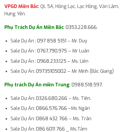
VPGD Miền Bắc
: QL 5A, Hồng Lạc, Lạc Hồng, Văn Lâm,
Hưng Yên.
Phụ Trách Dự Án Miền Bắc
:
0353.228.666
.
Sale Dự Án :
097 858 5151
– Mr. Duy
Sale Dự Án :
0767.790.975
– Mr Luân
Sale Dự Án :
0968.233.125
– Ms. Liên
Sale Dự Án:
09735105002
– Mr Minh (Bắc Giang)
Phụ trách Dự Án miền Trung
:
0988.518.597
.
Sale Dự Án:
0326.680.266
– Ms. Tiên.
Sale Dự Án:
0866.576.766
–Ms Ngân
Sale Dự Án:
0868 432 766
– Ms. Trân
Sale Dự Án:
086 6011 766
_ Ms.Tâm