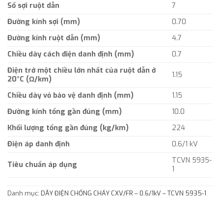
Số sợi ruột dẫn
7
Đường kính sợi (mm)
0.70
Đường kính ruột dẫn (mm)
4.7
Chiều dày cách điện danh định (mm)
0.7
Điện trở một chiều lớn nhất của ruột dẫn ở
1.15
20°C (Ω/km)
Chiều dày vỏ bảo vệ danh định (mm)
1.15
Đường kính tổng gần đúng (mm)
10.0
Khối lượng tổng gần đúng (kg/km)
224
Điện áp danh định
0.6/1 kV
TCVN 5935-
Tiêu chuẩn áp dụng
1
Danh mục:
DÂY ĐIỆN CHỐNG CHÁY CXV/FR – 0.6/1kV – TCVN 5935-1