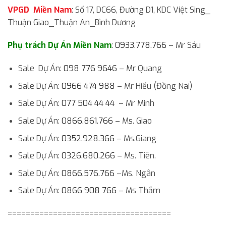
VPGD Miền Nam
: Số 17, DC66, Đường D1, KDC Việt Sing_
Thuận Giao_Thuận An_Bình Dương
Phụ trách Dự Án Miền Nam
:
0933.778.766
– Mr Sáu
Sale Dự Án:
098 776 9646
– Mr Quang
Sale Dự Án:
0966 474 988
– Mr Hiếu (Đồng Nai)
Sale Dự Án:
077 504 44 44
– Mr Minh
Sale Dự Án:
0866.861.766
– Ms. Giao
Sale Dự Án:
0352.928.366
– Ms.Giang
Sale Dự Án:
0326.680.266
– Ms. Tiên.
Sale Dự Án:
0866.576.766
–Ms. Ngân
Sale Dự Án:
0866 908 766
– Ms Thắm
====================================