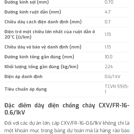
Đường kính sợi (mm)
0.70
Đường kính ruột dẫn (mm)
4.7
Chiều dày cách điện danh định (mm)
0.7
Điện trở một chiều lớn nhất của ruột dẫn ở
1.15
20°C (Ω/km)
Chiều dày vỏ bảo vệ danh định (mm)
1.15
Đường kính tổng gần đúng (mm)
10.0
Khối lượng tổng gần đúng (kg/km)
224
Điện áp danh định
0.6/1 kV
TCVN 5935-
Tiêu chuẩn áp dụng
1
Đặc điểm dây điện chống cháy CXV/FR-16-
0.6/1kV
Đối với các dự án lớn, cáp CXV/FR-16-0.6/1kV không chỉ là
một khoản mục trong bảng dự toán mà là hàng rào bảo