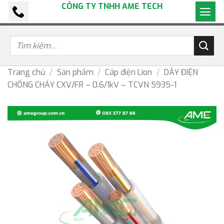
CÔNG TY TNHH AME TECH
Bỏ
qua
nội
dung
Trang chủ
/
Sản phẩm
/
Cáp điện Lion
/
DÂY ĐIỆN
CHỐNG CHÁY CXV/FR – 0.6/1kV – TCVN 5935-1