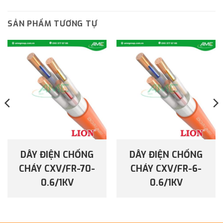
SẢN PHẨM TƯƠNG TỰ
DÂY ĐIỆN CHỐNG
DÂY ĐIỆN CHỐNG
CHÁY CXV/FR-70-
CHÁY CXV/FR-6-
0.6/1KV
0.6/1KV