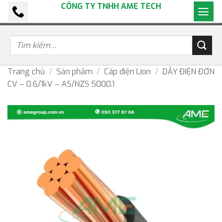
CÔNG TY TNHH AME TECH
Bỏ
qua
nội
dung
Trang chủ
/
Sản phẩm
/
Cáp điện Lion
/
DÂY ĐIỆN ĐƠN
CV – 0.6/1kV – AS/NZS 5000.1