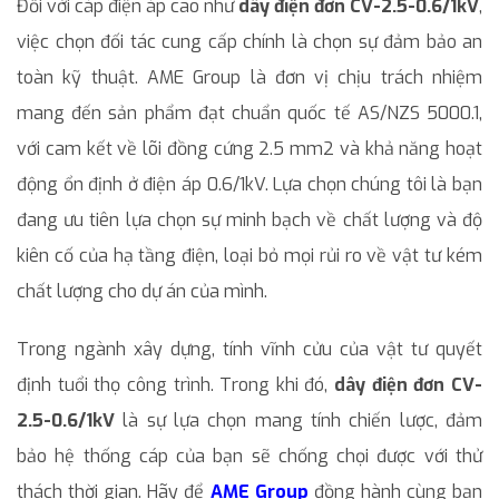
Đối với cáp điện áp cao như
dây điện đơn CV-2.5-0.6/1kV
,
việc chọn đối tác cung cấp chính là chọn sự đảm bảo an
toàn kỹ thuật. AME Group là đơn vị chịu trách nhiệm
mang đến sản phẩm đạt chuẩn quốc tế AS/NZS 5000.1,
với cam kết về lõi đồng cứng 2.5 mm2 và khả năng hoạt
động ổn định ở điện áp 0.6/1kV. Lựa chọn chúng tôi là bạn
đang ưu tiên lựa chọn sự minh bạch về chất lượng và độ
kiên cố của hạ tầng điện, loại bỏ mọi rủi ro về vật tư kém
chất lượng cho dự án của mình.
Trong ngành xây dựng, tính vĩnh cửu của vật tư quyết
định tuổi thọ công trình. Trong khi đó,
dây điện đơn CV-
2.5-0.6/1kV
là sự lựa chọn mang tính chiến lược, đảm
bảo hệ thống cáp của bạn sẽ chống chọi được với thử
thách thời gian. Hãy để
AME Group
đồng hành cùng bạn