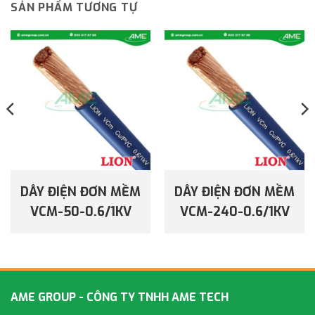
SẢN PHẨM TƯƠNG TỰ
DÂY ĐIỆN ĐƠN MỀM
DÂY ĐIỆN ĐƠN MỀM
VCM-50-0.6/1KV
VCM-240-0.6/1KV
AME GROUP - CÔNG TY TNHH AME TECH