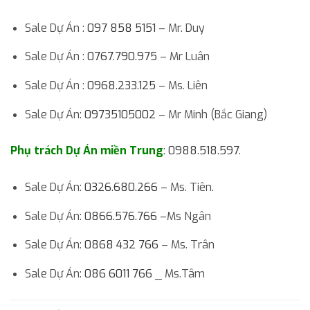
Sale Dự Án :
097 858 5151
– Mr. Duy
Sale Dự Án :
0767.790.975
– Mr Luân
Sale Dự Án :
0968.233.125
– Ms. Liên
Sale Dự Án:
09735105002
– Mr Minh (Bắc Giang)
Phụ trách Dự Án miền Trung
:
0988.518.597
.
Sale Dự Án:
0326.680.266
– Ms. Tiên.
Sale Dự Án:
0866.576.766
–Ms Ngân
Sale Dự Án:
0868 432 766
– Ms. Trân
Sale Dự Án:
086 6011 766
_ Ms.Tâm