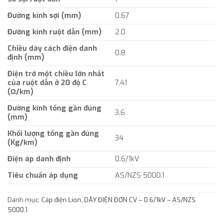
Đường kính sợi (mm)
0.67
Đường kính ruột dẫn (mm)
2.0
Chiều dày cách điện danh
0.8
định (mm)
Điện trở một chiều lớn nhất
của ruột dẫn ở 20 độ C
7.41
(Ω/km)
Đường kính tổng gần đúng
3.6
(mm)
Khối lượng tổng gần đúng
34
(Kg/km)
Điện áp danh định
0.6/1kV
Tiêu chuẩn áp dụng
AS/NZS 5000.1
Danh mục:
Cáp điện Lion
,
DÂY ĐIỆN ĐƠN CV – 0.6/1kV – AS/NZS
5000.1