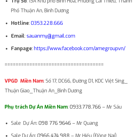
Trụ Sở
: 13A Khu phố Bình Hòa, Phường Lái Thiêu, Thành
Phố Thuận An, Bình Dương
Hotline
:
0353.228.666
Email
:
sauanmy@gmail.com
Fanpage
:
https://www.facebook.com/amegroupvn/
====================================
VPGD Miền Nam
: Số 17, DC66, Đường D1, KDC Việt Sing_
Thuận Giao_Thuận An_Bình Dương
Phụ trách Dự Án Miền Nam
:
0933.778.766
– Mr Sáu
Sale Dự Án:
098 776 9646
– Mr Quang
Sale Dự Án:
0966 474 988
– Mr Hiếu (Đồng Nai)