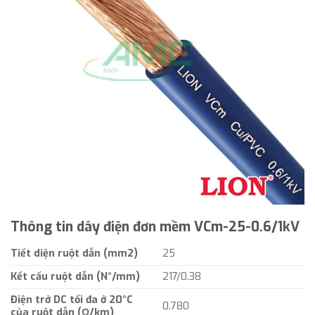
Thông tin dây điện đơn mềm VCm-25-0.6/1kV
Tiết diện ruột dẫn (mm2)
25
Kết cấu ruột dẫn (N°/mm)
217/0.38
Điện trở DC tối đa ở 20°C
0.780
của ruột dẫn (Ω/km)