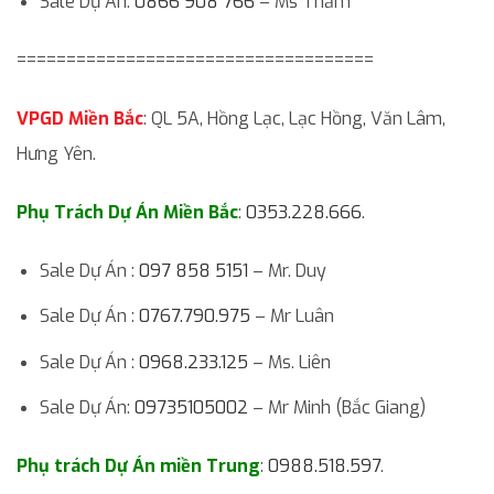
Sale Dự Án:
0866 908 766
– Ms Thắm
====================================
VPGD Miền Bắc
: QL 5A, Hồng Lạc, Lạc Hồng, Văn Lâm,
Hưng Yên.
Phụ Trách Dự Án Miền Bắc
:
0353.228.666
.
Sale Dự Án :
097 858 5151
– Mr. Duy
Sale Dự Án :
0767.790.975
– Mr Luân
Sale Dự Án :
0968.233.125
– Ms. Liên
Sale Dự Án:
09735105002
– Mr Minh (Bắc Giang)
Phụ trách Dự Án miền Trung
:
0988.518.597
.