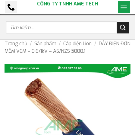
CÔNG TY TNHH AME TECH
Bỏ
qua
nội
dung
Trang chủ
/
Sản phẩm
/
Cáp điện Lion
/
DÂY ĐIỆN ĐƠN
MỀM VCM – 0.6/1kV – AS/NZS 5000.1