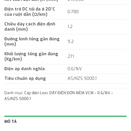
Điện trở DC tối đa ở 20°C
0.780
của ruột dẫn (Ω/km)
Chiều dày cách điện định
1.2
danh (mm)
Đường kính tổng gần đúng
9.2
(mm)
Khối lượng tổng gần đúng
271
(Kg/km)
Điện áp danh nghĩa
0.6/1kV
Tiêu chuẩn áp dụng
AS/NZS 5000.1
Danh mục:
Cáp điện Lion
,
DÂY ĐIỆN ĐƠN MỀM VCM – 0.6/1kV –
AS/NZS 5000.1
MÔ TẢ