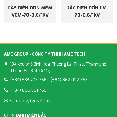
DÂY ĐIỆN ĐƠN MỀM
DÂY ĐIỆN ĐƠN CV-
VCM-70-0.6/1KV
70-0.6/1KV
AME GROUP - CÔNG TY TNHH AME TECH
13A khu phố Bình Hòa, Phường Lái Thiêu, Thành phố
Thuận An, Bình Dương
(+84) 933 778 766 - (+84) 862 002 768
(+84) 866 861 766
sauanmy@gmail.com
CHI NHÁNH MIỀN BẮC