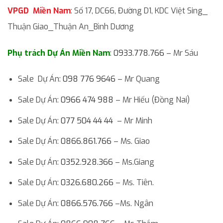
VPGD Miền Nam
: Số 17, DC66, Đường D1, KDC Việt Sing_
Thuận Giao_Thuận An_Bình Dương
Phụ trách Dự Án Miền Nam
:
0933.778.766
– Mr Sáu
Sale Dự Án:
098 776 9646
– Mr Quang
Sale Dự Án:
0966 474 988
– Mr Hiếu (Đồng Nai)
Sale Dự Án:
077 504 44 44
– Mr Minh
Sale Dự Án:
0866.861.766
– Ms. Giao
Sale Dự Án:
0352.928.366
– Ms.Giang
Sale Dự Án:
0326.680.266
– Ms. Tiên.
Sale Dự Án:
0866.576.766
–Ms. Ngân