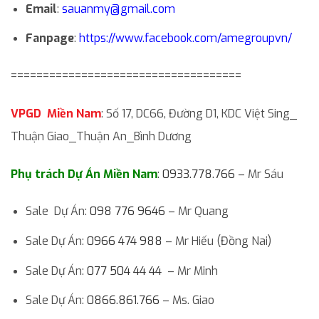
Email
:
sauanmy@gmail.com
Fanpage
:
https://www.facebook.com/amegroupvn/
====================================
VPGD Miền Nam
: Số 17, DC66, Đường D1, KDC Việt Sing_
Thuận Giao_Thuận An_Bình Dương
Phụ trách Dự Án Miền Nam
:
0933.778.766
– Mr Sáu
Sale Dự Án:
098 776 9646
– Mr Quang
Sale Dự Án:
0966 474 988
– Mr Hiếu (Đồng Nai)
Sale Dự Án:
077 504 44 44
– Mr Minh
Sale Dự Án:
0866.861.766
– Ms. Giao