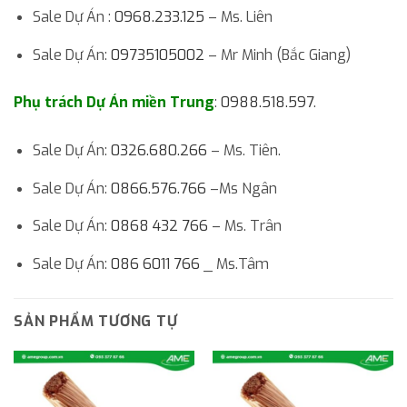
Sale Dự Án :
0968.233.125
– Ms. Liên
Sale Dự Án:
09735105002
– Mr Minh (Bắc Giang)
Phụ trách Dự Án miền Trung
:
0988.518.597
.
Sale Dự Án:
0326.680.266
– Ms. Tiên.
Sale Dự Án:
0866.576.766
–Ms Ngân
Sale Dự Án:
0868 432 766
– Ms. Trân
Sale Dự Án:
086 6011 766
_ Ms.Tâm
SẢN PHẨM TƯƠNG TỰ