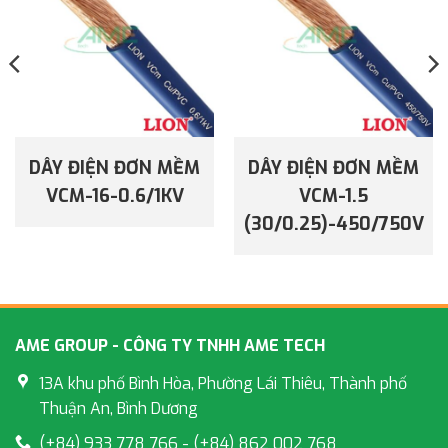
DÂY ĐIỆN ĐƠN MỀM
DÂY ĐIỆN ĐƠN MỀM
VCM-16-0.6/1KV
VCM-1.5
(30/0.25)-450/750V
AME GROUP - CÔNG TY TNHH AME TECH
13A khu phố Bình Hòa, Phường Lái Thiêu, Thành phố
Thuận An, Bình Dương
(+84) 933 778 766 - (+84) 862 002 768