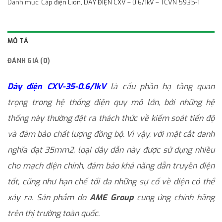
Danh mục:
Cáp điện Lion
,
DÂY ĐIỆN CXV – 0.6/1kV – TCVN 5935-1
MÔ TẢ
ĐÁNH GIÁ (0)
Dây điện CXV-35-0.6/1kV
là cấu phần hạ tầng quan
trọng trong hệ thống điện quy mô lớn, bởi những hệ
thống này thường đặt ra thách thức về kiểm soát tiến độ
và đảm bảo chất lượng đồng bộ. Vì vậy, với mặt cắt danh
nghĩa đạt 35mm2, loại dây dẫn này được sử dụng nhiều
cho mạch điện chính, đảm bảo khả năng dẫn truyền điện
tốt, cũng như hạn chế tối đa những sự cố về điện có thể
xảy ra. Sản phẩm do
AME Group
cung ứng chính hãng
trên thị trường toàn quốc.