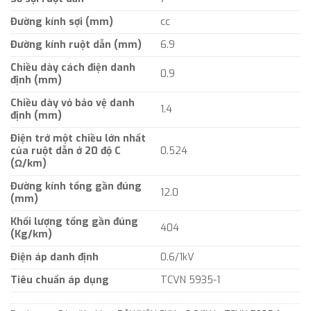
Đường kính sợi (mm)
cc
Đường kính ruột dẫn (mm)
6.9
Chiều dày cách điện danh
0.9
định (mm)
Chiều dày vỏ bảo vệ danh
1.4
định (mm)
Điện trở một chiều lớn nhất
của ruột dẫn ở 20 độ C
0.524
(Ω/km)
Đường kính tổng gần đúng
12.0
(mm)
Khối lượng tổng gần đúng
404
(Kg/km)
Điện áp danh định
0.6/1kV
Tiêu chuẩn áp dụng
TCVN 5935-1