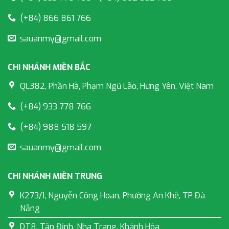
(+84) 866 861 766
sauanmy@gmail.com
CHI NHÁNH MIỀN BẮC
QL382, Phần Hà, Phạm Ngũ Lão, Hưng Yên, Việt Nam
(+84) 933 778 766
(+84) 988 518 597
sauanmy@gmail.com
CHI NHÁNH MIỀN TRUNG
K273/1, Nguyễn Công Hoan, Phường An Khê, TP Đà
Nẵng
DT8, Tân Định, Nha Trang, Khánh Hòa