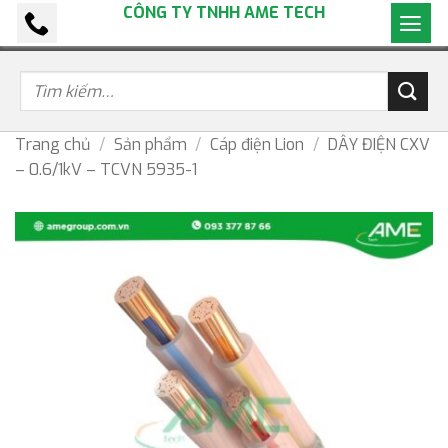
CÔNG TY TNHH AME TECH
Bỏ
qua
nội
dung
Trang chủ
/
Sản phẩm
/
Cáp điện Lion
/
DÂY ĐIỆN CXV
– 0.6/1kV – TCVN 5935-1