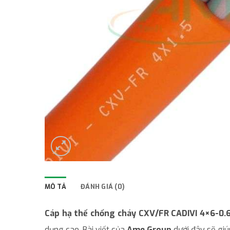
MÔ TẢ
ĐÁNH GIÁ (0)
Cáp hạ thế chống cháy CXV/FR CADIVI 4×6-0.
dụng cao. Bài viết của
Ame Group
dưới đây sẽ giúp