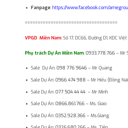
Fanpage
:
https://www.facebook.com/amegro
====================================
VPGD Miền Nam
: Số 17, DC66, Đường D1, KDC V
Phụ trách Dự Án Miền Nam
:
0933.778.766
– Mr 
Sale Dự Án:
098 776 9646
– Mr Quang
Sale Dự Án:
0966 474 988
– Mr Hiếu (Đồng Nai
Sale Dự Án:
077 504 44 44
– Mr Minh
Sale Dự Án:
0866.861.766
– Ms. Giao
Sale Dự Án:
0352.928.366
– Ms.Giang
Sale Dự Án:
0326.680.266
– Ms. Tiên.