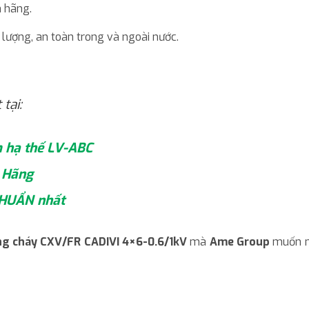
 hãng.
 lượng, an toàn trong và ngoài nước.
tại:
m hạ thế LV-ABC
h Hãng
 CHUẨN nhất
ng cháy CXV/FR CADIVI 4×6-0.6/1kV
mà
Ame Group
muốn ma