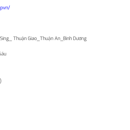
upvn/
iệt Sing_ Thuận Giao_Thuận An_Bình Dương
Sáu
)