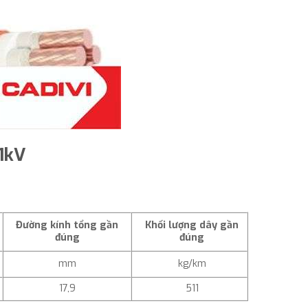
1kV
Đường kính tổng gần
Khối lượng dây gần
đúng
đúng
mm
kg/km
17,9
511