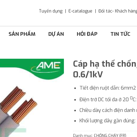
Tuyển dụng
E-catalogue
Đối tác- Khách hàn
SẢN PHẨM
DỰ ÁN
HỎI ĐÁP
TIN TỨC
Cáp hạ thế chố
0.6/1kV
Tiết diện ruột dẫn: 6mm2
0
Điện trở DC tối đa ở 20
C
Chiều dày cách điện danh
Khối lượng dây gần đúng:
Danh mục:
CHỐNG CHÁY (FR)