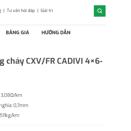
g
Tư vấn hỏi đáp
Giải trí
BẢNG GIÁ
HƯỚNG DẪN
ng cháy CXV/FR CADIVI 4×6-
: 3,08Ω/km
 nghĩa: 0,7mm
 511kg/km