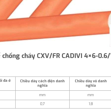
ế chống cháy CXV/FR CADIVI 4×6-0.6/
ối đa ở
Chiều dày cách điện danh
Chiều dày vỏ danh
nghĩa
nghĩa
mm
mm
0,7
1,8