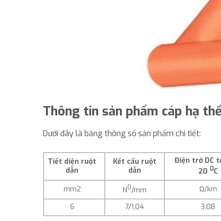
Thông tin sản phẩm cáp hạ th
Dưới đây là bảng thông số sản phẩm chi tiết:
Điện trở DC t
Tiết diện ruột
Kết cấu ruột
0
dẫn
dẫn
20
C
0
mm2
Ω/km
N
/mm
6
7/1,04
3,08