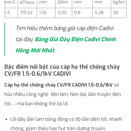
0
mm2
mm
Ω/km
mm
mm
kg/km
N
/mm
1,5
7/0,52
1,56
12,10
0,8
4,28
30
Tìm hiểu thêm bảng giá cáp điện Cadivi
tại đây:
Bảng Giá Dây Điện Cadivi Chính
Hãng Mới Nhất
Đặc điểm nổi bật của cáp hạ thế chống cháy
CV/FR 1.5-0.6/1kV
CADIVI
Cáp hạ thế chống cháy CV/FR CADIVI 1.5-0.6/1kV
sở
hữu nhiều công nghệ tiên tiến, hiện đại, dẫn truyền điện
tốt,…. mà bạn không thể bỏ lỡ.
Lõi dây dẫn làm bằng đồng có độ dẫn điện tốt, nhanh
chóng, giảm thiểu hao hụt trên đường truyền.