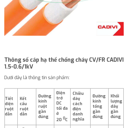
Thông số cáp hạ thế chống cháy CV/FR CADIVI
1.5-0.6/1kV
Dưới đây là thông tin sản phẩm:
Điện
Chiều
Đường
Đường
Khối
trở
Tiết
Kết
dày
kính
kính
lượng
DC
diện
cấu
cách
ruột
tổng
dây
tối đa
ruột
ruột
điện
gần
gần
gần
ở
dẫn
dẫn
danh
đúng
đúng
đúng
0
nghĩa
20
C