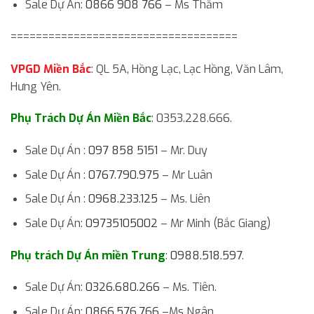
Sale Dự Án:
0866 908 766
– Ms Thắm
====================================
VPGD Miền Bắc
: QL 5A, Hồng Lạc, Lạc Hồng, Văn Lâm,
Hưng Yên.
Phụ Trách Dự Án Miền Bắc
: 0353.228.666.
Sale Dự Án :
097 858 5151
– Mr. Duy
Sale Dự Án :
0767.790.975
– Mr Luân
Sale Dự Án :
0968.233.125
– Ms. Liên
Sale Dự Án:
09735105002
– Mr Minh (Bắc Giang)
Phụ trách Dự Án miền Trung
:
0988.518.597
.
Sale Dự Án:
0326.680.266
– Ms. Tiên.
Sale Dự Án:
0866.576.766
–Ms Ngân