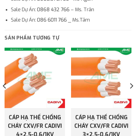
Sale Dự Án:
0868 432 766
– Ms. Trân
Sale Dự Án:
086 6011 766
_ Ms.Tâm
SẢN PHẨM TƯƠNG TỰ
CÁP HẠ THẾ CHỐNG
CÁP HẠ THẾ CHỐNG
CHÁY CXV/FR CADIVI
CHÁY CXV/FR CADIVI
4×2.5-0.6/1KV
3×2.5-0.6/1KV