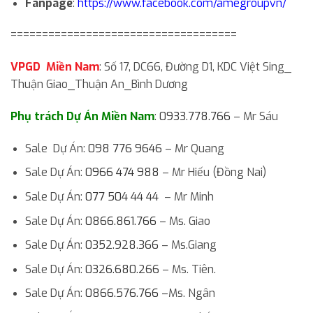
Fanpage
:
https://www.facebook.com/amegroupvn/
====================================
VPGD Miền Nam
: Số 17, DC66, Đường D1, KDC Việt Sing_
Thuận Giao_Thuận An_Bình Dương
Phụ trách Dự Án Miền Nam
:
0933.778.766
– Mr Sáu
Sale Dự Án:
098 776 9646
– Mr Quang
Sale Dự Án:
0966 474 988
– Mr Hiếu (Đồng Nai)
Sale Dự Án:
077 504 44 44
– Mr Minh
Sale Dự Án:
0866.861.766
– Ms. Giao
Sale Dự Án:
0352.928.366
– Ms.Giang
Sale Dự Án:
0326.680.266
– Ms. Tiên.
Sale Dự Án:
0866.576.766
–Ms. Ngân