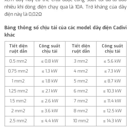
nhiêu khi dòng điện chạy qua là 10A. Trở kháng của dây
điện này là 0,02Ω
Bảng thông số chịu tải của các model dây điện Cadivi
khác
Tiết diện
Công suất
Tiết diện
Công suất
ruột dẫn
chịu tải
ruột dẫn
chịu tải
0.5 mm2
≤ 0.8 kW
3 mm2
≤ 5.6 kW
0.75 mm2
≤ 1.3 kW
4 mm2
≤ 7.3 kW
1 mm2
≤ 1.8 kW
5 mm2
≤ 8.7 kW
1.25 mm2
≤ 2.1 kW
6 mm2
≤ 10.3 kW
1.5 mm2
≤ 2.6 kW
7 mm2
≤ 11.4 kW
2 mm2
≤ 3.6 kW
8 mm2
≤ 12.5 kW
2.5 mm2
≤ 4.4 kW
10 mm2
≤ 14.3 kW