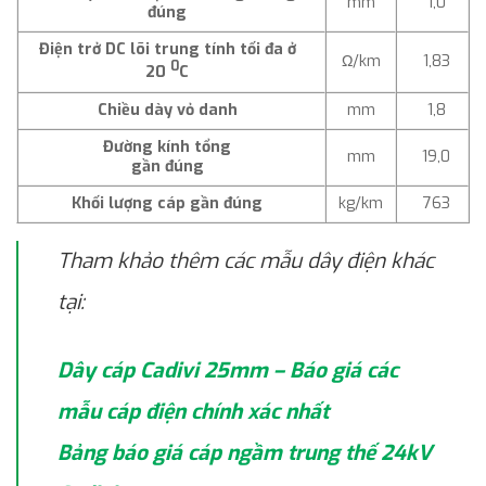
mm
1,0
đúng
Điện trở DC lõi trung tính tối đa ở
Ω/km
1,83
0
20
C
Chiều dày vỏ danh
mm
1,8
Đường kính tổng
mm
19,0
gần đúng
Khối lượng cáp gần đúng
kg/km
763
Tham khảo thêm các mẫu dây điện khác
tại:
Dây cáp Cadivi 25mm – Báo giá các
mẫu cáp điện chính xác nhất
Bảng báo giá cáp ngầm trung thế 24kV