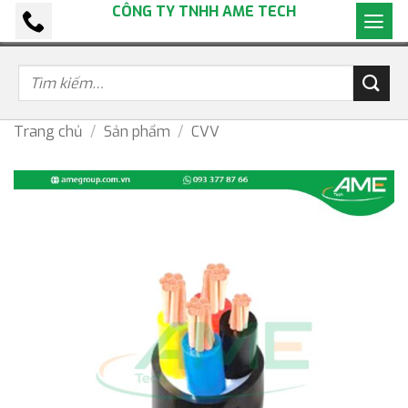
CÔNG TY TNHH AME TECH
Bỏ
qua
nội
dung
Trang chủ
/
Sản phẩm
/
CVV