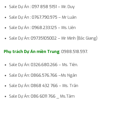
Sale Dự Án :
097 858 5151
– Mr. Duy
Sale Dự Án :
0767.790.975
– Mr Luân
Sale Dự Án :
0968.233.125
– Ms. Liên
Sale Dự Án:
09735105002
– Mr Minh (Bắc Giang)
Phụ trách Dự Án miền Trung
:
0988.518.597
.
Sale Dự Án:
0326.680.266
– Ms. Tiên.
Sale Dự Án:
0866.576.766
–Ms Ngân
Sale Dự Án:
0868 432 766
– Ms. Trân
Sale Dự Án:
086 6011 766
_ Ms.Tâm