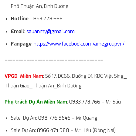
Phố Thuận An, Bình Dương
Hotline
:
0353.228.666
Email
:
sauanmy@gmail.com
Fanpage
:
https://www.facebook.com/amegroupvn/
====================================
VPGD Miền Nam
: Số 17, DC66, Đường D1, KDC Việt Sing_
Thuận Giao_Thuận An_Bình Dương
Phụ trách Dự Án Miền Nam
:
0933.778.766
– Mr Sáu
Sale Dự Án:
098 776 9646
– Mr Quang
Sale Dự Án:
0966 474 988
– Mr Hiếu (Đồng Nai)