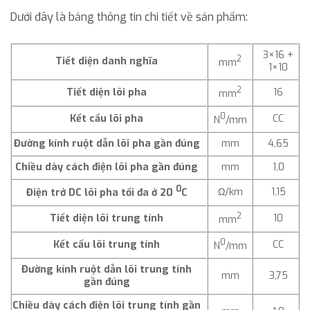
Dưới đây là bảng thông tin chi tiết về sản phẩm:
3×16 +
2
Tiết diện danh nghĩa
mm
1×10
2
Tiết diện lõi pha
16
mm
0
Kết cấu lõi pha
CC
N
/mm
Đường kính ruột dẫn lõi pha gần đúng
mm
4,65
Chiều dày cách điện lõi pha gần đúng
mm
1,0
0
Ω/km
1,15
Điện trở DC lõi pha tối đa ở 20
C
2
Tiết diện lõi trung tính
10
mm
0
Kết cấu lõi trung tính
CC
N
/mm
Đường kính ruột dẫn lõi trung tính
mm
3,75
gần đúng
Chiều dày cách điện lõi trung tính gần