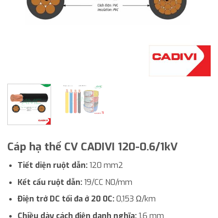
Cáp hạ thế CV CADIVI 120-0.6/1kV
Tiết diện ruột dẫn:
120 mm2
Kết cấu ruột dẫn:
19/CC N0/mm
Điện trở DC tối đa ở 20 0C:
0,153 Ω/km
Chiều dày cách điện danh nghĩa:
1,6 mm