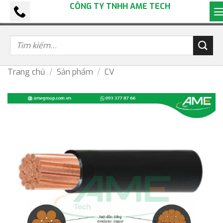
CÔNG TY TNHH AME TECH
Bỏ
qua
nội
dung
Trang chủ
/
Sản phẩm
/
CV