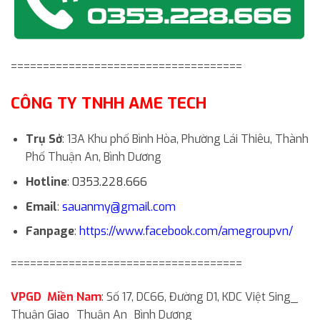
====================================
CÔNG TY TNHH AME TECH
Trụ Sở
: 13A Khu phố Bình Hòa, Phường Lái Thiêu, Thành
Phố Thuận An, Bình Dương
Hotline
:
0353.228.666
Email
:
sauanmy@gmail.com
Fanpage
:
https://www.facebook.com/amegroupvn/
====================================
VPGD Miền Nam
: Số 17, DC66, Đường D1, KDC Việt Sing_
Thuận Giao_Thuận An_Bình Dương