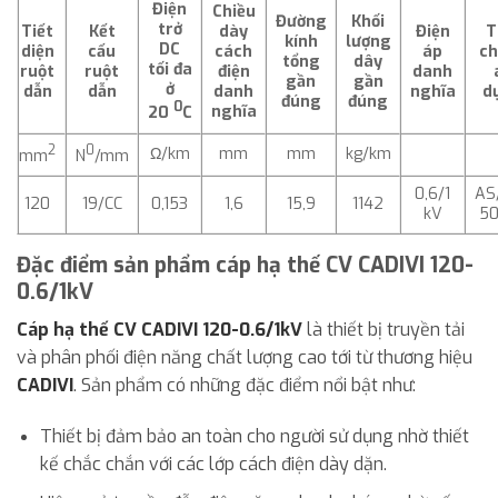
Điện
Chiều
Đường
Khối
trở
Tiết
Kết
dày
Điện
T
kính
lượng
DC
diện
cấu
cách
áp
c
tổng
dây
tối đa
ruột
ruột
điện
danh
gần
gần
ở
dẫn
dẫn
danh
nghĩa
d
đúng
đúng
0
nghĩa
20
C
2
0
Ω/km
mm
mm
kg/km
mm
N
/mm
0,6/1
AS
120
19/CC
0,153
1,6
15,9
1142
kV
50
Đặc điểm sản phẩm cáp hạ thế CV CADIVI 120-
0.6/1kV
Cáp hạ thế CV CADIVI 120-0.6/1kV
là thiết bị truyền tải
và phân phối điện năng chất lượng cao tới từ thương hiệu
CADIVI
. Sản phẩm có những đặc điểm nổi bật như:
Thiết bị đảm bảo an toàn cho người sử dụng nhờ thiết
kế chắc chắn với các lớp cách điện dày dặn.