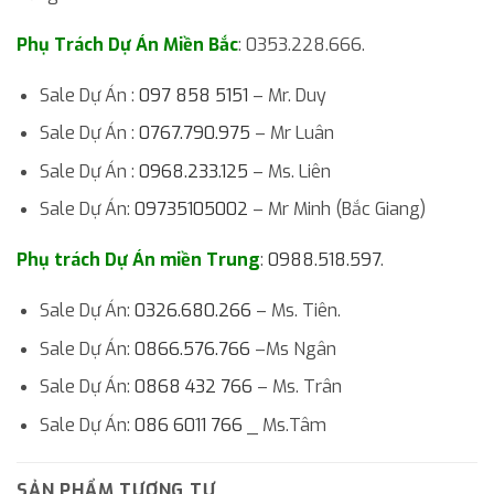
Phụ Trách Dự Án Miền Bắc
: 0353.228.666.
Sale Dự Án :
097 858 5151
– Mr. Duy
Sale Dự Án :
0767.790.975
– Mr Luân
Sale Dự Án :
0968.233.125
– Ms. Liên
Sale Dự Án:
09735105002
– Mr Minh (Bắc Giang)
Phụ trách Dự Án miền Trung
:
0988.518.597
.
Sale Dự Án:
0326.680.266
– Ms. Tiên.
Sale Dự Án:
0866.576.766
–Ms Ngân
Sale Dự Án:
0868 432 766
– Ms. Trân
Sale Dự Án:
086 6011 766
_ Ms.Tâm
SẢN PHẨM TƯƠNG TỰ