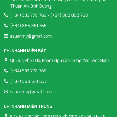
Thuận An, Bình Dương
(+84) 933 778 766 - (+84) 862 002 768
(+84) 866 861 766
sauanmy@gmail.com
CHI NHÁNH MIỀN BẮC
QL382, Phần Hà, Phạm Ngũ Lão, Hưng Yên, Việt Nam
(+84) 933 778 766
(+84) 988 518 597
sauanmy@gmail.com
CHI NHÁNH MIỀN TRUNG
K273/1, Nguyễn Công Hoan, Phường An Khê, TP Đà