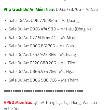
Phụ trách Dự Án Miền Nam
:
0933.778.766
– Mr Sáu
Sale Dự Án:
098 776 9646
– Mr Quang
Sale Dự Án:
0966 474 988
– Mr Hiếu (Đồng Nai)
Sale Dự Án:
077 504 44 44
– Mr Minh
Sale Dự Án:
0866.861.766
– Ms. Giao
Sale Dự Án:
0352.928.366
– Ms.Giang
Sale Dự Án:
0326.680.266
– Ms. Tiên.
Sale Dự Án:
0866.576.766
–Ms. Ngân
Sale Dự Án:
0866 908 766
– Ms Thắm
====================================
VPGD Miền Bắc
: QL 5A, Hồng Lạc, Lạc Hồng, Văn Lâm,
Hưng Yên.