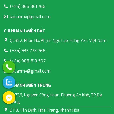
(+84) 866 861 766
sauanmy@gmail.com
CHI NHÁNH MIỀN BẮC
QL382, Phần Hà, Phạm Ngũ Lão, Hưng Yên, Việt Nam
(+84) 933 778 766
(+84) 988 518 597
sauanmy@gmail.com
CHI NHÁNH MIỀN TRUNG
K273/1, Nguyễn Công Hoan, Phường An Khê, TP Đà
Nẵng
DT8, Tân Định, Nha Trang, Khánh Hòa