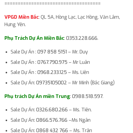
====================================
VPGD Miền Bắc
: QL 5A, Hồng Lạc, Lạc Hồng, Văn Lâm,
Hưng Yên.
Phụ Trách Dự Án Miền Bắc
:
0353.228.666
.
Sale Dự Án :
097 858 5151
– Mr. Duy
Sale Dự Án :
0767.790.975
– Mr Luân
Sale Dự Án :
0968.233.125
– Ms. Liên
Sale Dự Án:
09735105002
– Mr Minh (Bắc Giang)
Phụ trách Dự Án miền Trung
:
0988.518.597
.
Sale Dự Án:
0326.680.266
– Ms. Tiên.
Sale Dự Án:
0866.576.766
–Ms Ngân
Sale Dự Án:
0868 432 766
– Ms. Trân