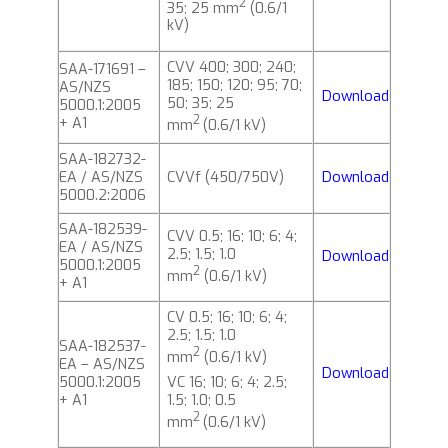
2
35; 25 mm
(0.6/1
kV)
CVV 400; 300; 240;
SAA-171691 –
185; 150; 120; 95; 70;
AS/NZS
Download
50; 35; 25
5000.1:2005
2
+ A1
mm
(0.6/1 kV)
SAA-182732-
EA / AS/NZS
CVVf (450/750V)
Download
5000.2:2006
SAA-182539-
CVV 0.5; 16; 10; 6; 4;
EA / AS/NZS
2.5; 1.5; 1.0
Download
5000.1:2005
2
mm
(0.6/1 kV)
+ A1
CV 0.5; 16; 10; 6; 4;
2.5; 1.5; 1.0
SAA-182537-
2
mm
(0.6/1 kV)
EA – AS/NZS
Download
VC 16; 10; 6; 4; 2.5;
5000.1:2005
1.5; 1.0; 0.5
+ A1
2
mm
(0.6/1 kV)