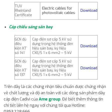
TUV
Electric cables for
Rheinland
Download
photovoltaic cables
Certificate
Cáp chiếu sáng sân bay
GCN đủ
Cáp điện sơ cấp 5 kV sử
điều
dụng trong hệ thống đèn
Download
kiện KT
hiệu sân bay, ký hiệu
số 141
CXE/S 1 x 6 mm2 – 5 kV
GCN đủ
Cáp điện sơ cấp 5 kV sử
điều
dụng trong hệ thống đèn
Download
kiện KT
hiệu sân bay, ký hiệu
số 137
CXE/S 1 x 6 mm2 – 5 kV
Trên đây là các chứng nhận tiêu chuẩn được chứng nhận
về chất lượng và độ an toàn với các dòng sản phẩm dây
cáp điện Cadivi của
Ame group
. Để biết thêm thông tin
chi tiết liên hệ ngay với chúng tôi qua Hotline:
0353.228.666.