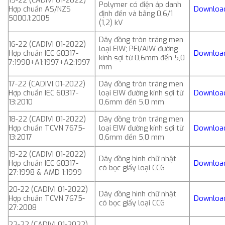
15-22 (CADIVI 01-2022)
Polymer có điện áp danh
Hợp chuẩn AS/NZS
Downloa
định đến và bằng 0,6/1
5000.1:2005
(1,2) kV
Dây đồng tròn tráng men
16-22 (CADIVI 01-2022)
loại EIW; PEI/AIW đường
Hợp chuẩn IEC 60317-
Downloa
kính sợi từ 0,6mm đến 5,0
7:1990+A1:1997+A2:1997
mm
17-22 (CADIVI 01-2022)
Dây đồng tròn tráng men
Hợp chuẩn IEC 60317-
loại EIW đường kính sợi từ
Downloa
13:2010
0,6mm đến 5,0 mm
18-22 (CADIVI 01-2022)
Dây đồng tròn tráng men
Hợp chuẩn TCVN 7675-
loại EIW đường kính sợi từ
Downloa
13:2017
0,6mm đến 5,0 mm
19-22 (CADIVI 01-2022)
Dây đồng hình chữ nhật
Hợp chuẩn IEC 60317-
Downloa
có bọc giấy loại CCG
27:1998 & AMD 1:1999
20-22 (CADIVI 01-2022)
Dây đồng hình chữ nhật
Hợp chuẩn TCVN 7675-
Downloa
có bọc giấy loại CCG
27:2008
22-22 (CADIVI 01-2022)