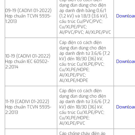
dạng đùn dùng cho điện
09-19 (CADIVI 01-2022)
áp danh định bằng 0,6/1
Hợp chuẩn TCVN 5935-
(1,2 kV) và 1,8/3 (3,6 kV),
Downloa
1:2013
cấu trúc Cu/PVC/PVC;
Cu/XLPE/PVC;
AI/PVC/PVC; AI/XLPE/PVC
Cáp điện có cách điện
dạng đùn dùng cho điện
áp danh định từ 3,6/6 (7,2
10-19 (CADIVI 01-2022)
kV) đến 18/30 (36) kV,
Hợp chuẩn IEC 60502-
Downloa
cấu trúc Cu/XLPE/PVC;
2:2014
Cu/XLPE/HDPE;
AI/XLPE/PVC;
Al/XLPE/HDPE
Cáp điện có cách điện
dạng đùn dùng cho điện
11-19 (CADIVI 01-2022)
áp danh định từ 3,6/6 (7,2
Hợp chuẩn TCVN 5935-
kV) đến 18/30 (36) kV,
Downloa
2:2013
cấu trúc Cu/XLPE/PVC;
Cu/XLPE/HDPE;
AI/XLPE/PVC
Cáp chống cháy điện áp