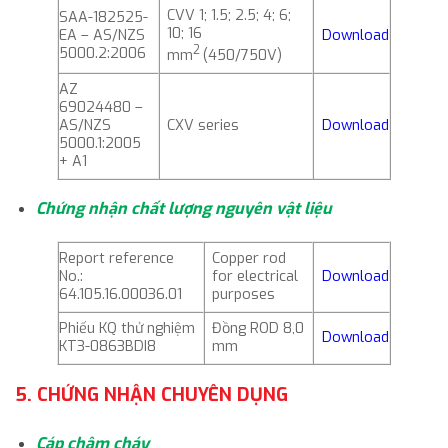
CVV 1; 1.5; 2.5; 4; 6;
SAA-182525-
10; 16
EA – AS/NZS
Download
2
5000.2:2006
mm
(450/750V)
AZ
69024480 –
AS/NZS
CXV series
Download
5000.1:2005
+ A1
Chứng nhận chất lượng nguyên vật liệu
Report reference
Copper rod
No.:
for electrical
Download
64.105.16.00036.01
purposes
Phiếu KQ thử nghiệm
Đồng ROD 8,0
Download
KT3-0863BDI8
mm
5. CHỨNG NHẬN CHUYÊN DỤNG
Cáp chậm cháy