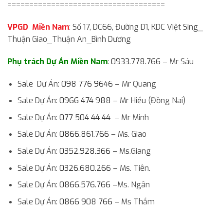
====================================
VPGD Miền Nam
: Số 17, DC66, Đường D1, KDC Việt Sing_
Thuận Giao_Thuận An_Bình Dương
Phụ trách Dự Án Miền Nam
:
0933.778.766
– Mr Sáu
Sale Dự Án:
098 776 9646
– Mr Quang
Sale Dự Án:
0966 474 988
– Mr Hiếu (Đồng Nai)
Sale Dự Án:
077 504 44 44
– Mr Minh
Sale Dự Án:
0866.861.766
– Ms. Giao
Sale Dự Án:
0352.928.366
– Ms.Giang
Sale Dự Án:
0326.680.266
– Ms. Tiên.
Sale Dự Án:
0866.576.766
–Ms. Ngân
Sale Dự Án:
0866 908 766
– Ms Thắm