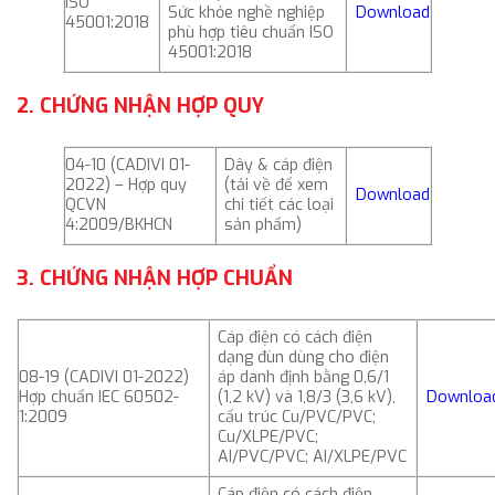
ISO
Sức khỏe nghề nghiệp
Download
45001:2018
phù hợp tiêu chuẩn ISO
45001:2018
2. CHỨNG NHẬN HỢP QUY
04-10 (CADIVI 01-
Dây & cáp điện
2022) – Hợp quy
(tải về để xem
Download
QCVN
chi tiết các loại
4:2009/BKHCN
sản phẩm)
3. CHỨNG NHẬN HỢP CHUẨN
Cáp điện có cách điện
dạng đùn dùng cho điện
08-19 (CADIVI 01-2022)
áp danh định bằng 0,6/1
Hợp chuẩn IEC 60502-
(1,2 kV) và 1,8/3 (3,6 kV),
Downloa
1:2009
cấu trúc Cu/PVC/PVC;
Cu/XLPE/PVC;
AI/PVC/PVC; AI/XLPE/PVC
Cáp điện có cách điện