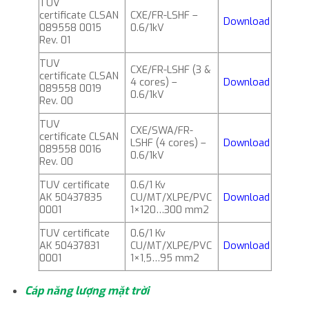
TUV
certificate CLSAN
CXE/FR-LSHF –
Download
089558 0015
0.6/1kV
Rev. 01
TUV
CXE/FR-LSHF (3 &
certificate CLSAN
4 cores) –
Download
089558 0019
0.6/1kV
Rev. 00
TUV
CXE/SWA/FR-
certificate CLSAN
LSHF (4 cores) –
Download
089558 0016
0.6/1kV
Rev. 00
TUV certificate
0.6/1 Kv
AK 50437835
CU/MT/XLPE/PVC
Download
0001
1×120…300 mm2
TUV certificate
0.6/1 Kv
AK 50437831
CU/MT/XLPE/PVC
Download
0001
1×1,5…95 mm2
Cáp năng lượng mặt trời