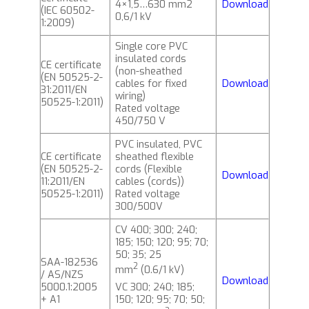
4×1,5…630 mm2
Download
(IEC 60502-
0,6/1 kV
1:2009)
Single core PVC
insulated cords
CE certificate
(non-sheathed
(EN 50525-2-
cables for fixed
Download
31:2011/EN
wiring)
50525-1:2011)
Rated voltage
450/750 V
PVC insulated, PVC
CE certificate
sheathed flexible
(EN 50525-2-
cords (Flexible
Download
11:2011/EN
cables (cords))
50525-1:2011)
Rated voltage
300/500V
CV 400; 300; 240;
185; 150; 120; 95; 70;
50; 35; 25
SAA-182536
2
mm
(0.6/1 kV)
/ AS/NZS
Download
VC 300; 240; 185;
5000.1:2005
150; 120; 95; 70; 50;
+ A1