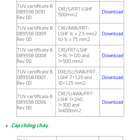
TUV certificate B
CXE/S/FRT-LSHF
089558 0010
Download
500mm2
Rev 00
TUV certificate B
CXE/AWA/FRT-
089558 0009
LSHF 1c x 2.5 mm2
Download
Rev 00
to 1c x 75 mm2
TUV certificate B
CXE/FRT-LSHF
089558 0008
1×16, 1×120 and
Download
Rev 00
1×500 mm2
TUV certificate B
DXE/Sc/SWA/FRT-
089558 0007
LSHF 7×1.25 and
Download
Rev 00
10×1.25 mm2
CXE/S/AWA/FRT-
TUV certificate B
LSHF 1×240,
089558 0006
Download
1×300 and
Rev 00
1x400mm2
Cáp chống cháy