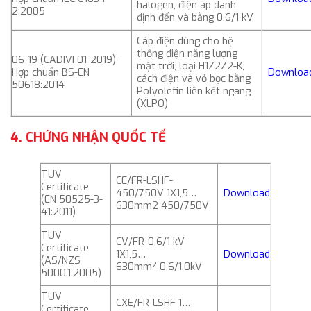
halogen, điện áp danh
2:2005
định đến và bằng 0,6/1 kV
Cáp điện dùng cho hệ
thống điện năng lượng
06-19 (CADIVI 01-2019) -
mặt trời, loại H1Z2Z2-K,
Hợp chuẩn BS-EN
Downloa
cách điện và vỏ bọc bằng
50618:2014
Polyolefin liên kết ngang
(XLPO)
4. CHỨNG NHẬN QUỐC TẾ
TUV
CE/FR-LSHF-
Certificate
450/750V 1X1,5…
Download
(EN 50525-3-
630mm2 450/750V
41:2011)
TUV
CV/FR-0,6/1 kV
Certificate
1X1,5…
Download
(AS/NZS
630mm² 0,6/1,0kV
5000.1:2005)
TUV
CXE/FR-LSHF 1…
Certificate