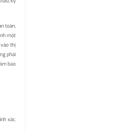
thầu, kỹ
an toàn,
sinh một
vào thị
àng phải
 đảm bảo
ính xác.