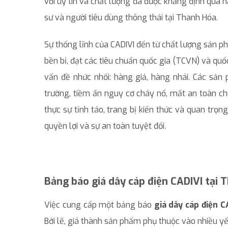
với uy tín và chất lượng đã được khẳng định qua 
sư và người tiêu dùng thông thái tại Thanh Hóa.
Sự thống lĩnh của CADIVI đến từ chất lượng sản p
bền bỉ, đạt các tiêu chuẩn quốc gia (TCVN) và quốc 
vấn đề nhức nhối: hàng giả, hàng nhái. Các sản
trường, tiềm ẩn nguy cơ cháy nổ, mất an toàn ch
thực sự tỉnh táo, trang bị kiến thức và quan trọ
quyền lợi và sự an toàn tuyệt đối.
Bảng báo giá dây cáp điện CADIVI tại
Việc cung cấp một bảng báo
giá dây cáp điện C
Bởi lẽ, giá thành sản phẩm phụ thuộc vào nhiều yếu