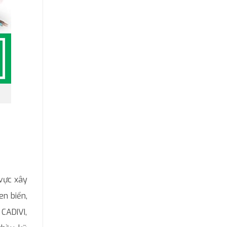
 vực xây
n biển,
 CADIVI,