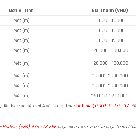
Đơn Vị Tính
Giá Thành (VNĐ)
Mét (m)
~4000 ~ 15.000
Mét (m)
~4000 ~ 15.000
Mét (m)
~4000 ~ 19.000
Mét (m)
~20.000 ~ 100.000
Mét (m)
~20.000 ~ 100.000
Mét (m)
~12.000 ~ 230.000
Mét (m)
~12.000 ~ 230.000
Mét (m)
~20.000 ~ 230.000
y liên hệ trực tiếp với AME Group theo
hotline: (+84) 933 778 766
để
ọi
Hotline: (+84) 933 778 766
hoặc điền form yêu cầu hoặc tham khảo 