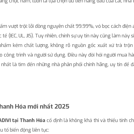
hàng chục năm, luôn là lựa chọn ưu tiên hàng đầu của các nhà 
hẩm vượt trội: lõi đồng nguyên chất 99.99%, vỏ bọc cách điện 
tế (IEC, UL, JIS). Tuy nhiên, chính sự uy tín này cũng làm nảy 
 phẩm kém chất lượng, không rõ nguồn gốc xuất xứ trà trộn 
o công trình và người sử dụng. Điều này đòi hỏi người mua h
ng nhất là tìm đến những nhà phân phối chính hãng, uy tín để
 Thanh Hóa mới nhất 2025
ADIVI tại Thanh Hóa
cố định là không khả thi và thiếu tính ch
 tố biến động liên tục: