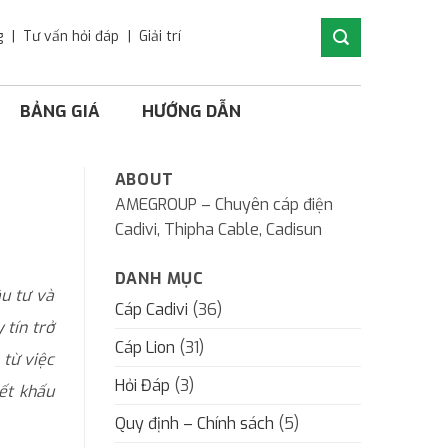
g
Tư vấn hỏi đáp
Giải trí
BẢNG GIÁ
HƯỚNG DẪN
ABOUT
AMEGROUP – Chuyên cáp điện
Cadivi, Thipha Cable, Cadisun
DANH MỤC
ầu tư và
Cáp Cadivi
(36)
 tín trở
Cáp Lion
(31)
 từ việc
Hỏi Đáp
(3)
iết khấu
Quy định – Chính sách
(5)