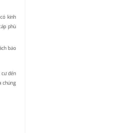
có kinh
 cáp phù
sách bảo
g cư đến
ủa chúng