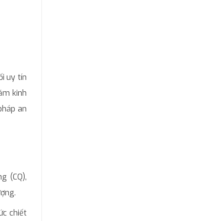
i uy tín
ăm kinh
pháp an
g (CQ),
ượng.
ức chiết