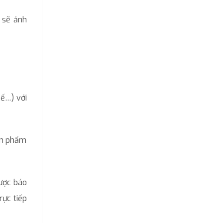
g sẽ ảnh
hế…) với
sản phẩm
ược báo
rực tiếp