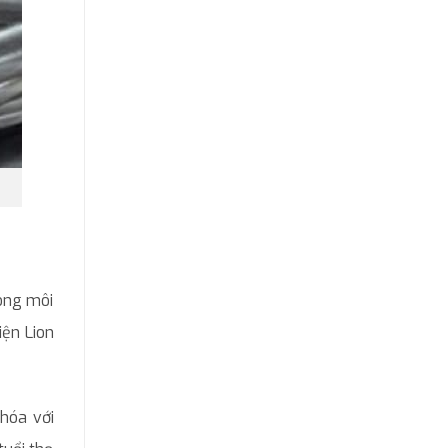
ong môi
iện Lion
hóa với