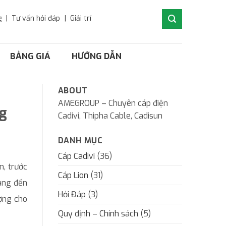
g
Tư vấn hỏi đáp
Giải trí
BẢNG GIÁ
HƯỚNG DẪN
ABOUT
AMEGROUP – Chuyên cáp điện
ng
Cadivi, Thipha Cable, Cadisun
DANH MỤC
Cáp Cadivi
(36)
n, trước
Cáp Lion
(31)
mang đến
Hỏi Đáp
(3)
ượng cho
Quy định – Chính sách
(5)