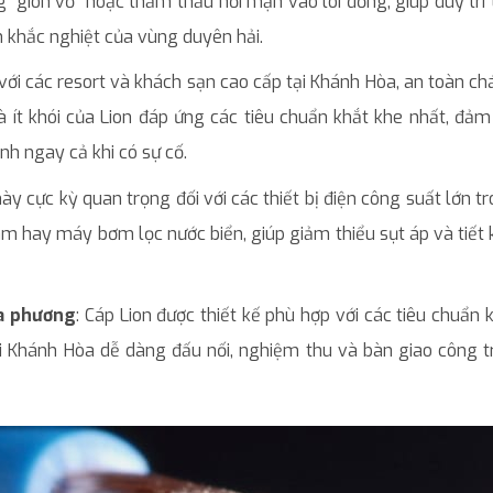
“giòn vỏ” hoặc thẩm thấu hơi mặn vào lõi đồng, giúp duy trì 
 khắc nghiệt của vùng duyên hải.
 với các resort và khách sạn cao cấp tại Khánh Hòa, an toàn ch
 ít khói của Lion đáp ứng các tiêu chuẩn khắt khe nhất, đảm
h ngay cả khi có sự cố.
này cực kỳ quan trọng đối với các thiết bị điện công suất lớn t
m hay máy bơm lọc nước biển, giúp giảm thiểu sụt áp và tiết 
ịa phương
: Cáp Lion được thiết kế phù hợp với các tiêu chuẩn 
ại Khánh Hòa dễ dàng đấu nối, nghiệm thu và bàn giao công t