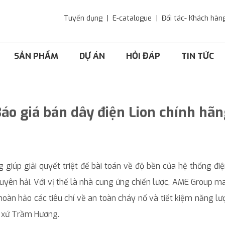
Tuyển dụng
E-catalogue
Đối tác- Khách hàn
SẢN PHẨM
DỰ ÁN
HỎI ĐÁP
TIN TỨC
áo giá bán dây điện Lion chính hã
 giúp giải quyết triệt để bài toán về độ bền của hệ thống điệ
yên hải. Với vị thế là nhà cung ứng chiến lược, AME Group 
àn hảo các tiêu chí về an toàn cháy nổ và tiết kiệm năng l
i xứ Trầm Hương.