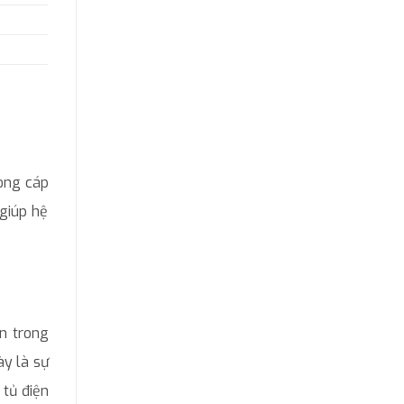
dòng cáp
 giúp hệ
n trong
ày là sự
 tủ điện