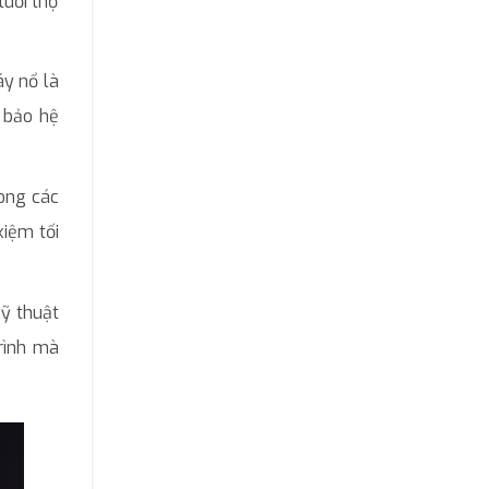
tuổi thọ
áy nổ là
 bảo hệ
rong các
kiệm tối
kỹ thuật
rình mà