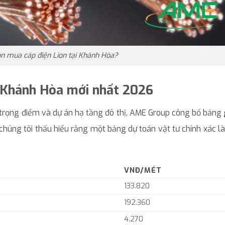
ọn mua cáp điện Lion tại Khánh Hòa?
i Khánh Hòa mới nhất 2026
trọng điểm và dự án hạ tầng đô thị, AME Group công bố bảng
húng tôi thấu hiểu rằng một bảng dự toán vật tư chính xác là
VNĐ/MÉT
133.820
192.360
4.270