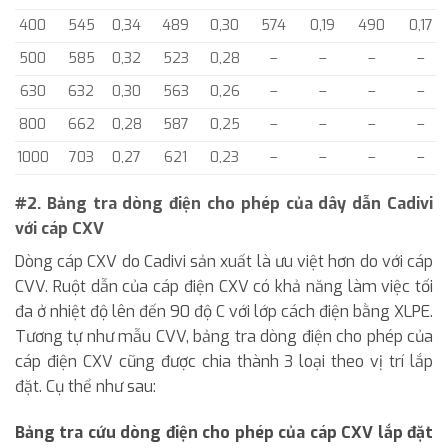
400
545
0,34
489
0,30
574
0,19
490
0,17
500
585
0,32
523
0,28
–
–
–
–
630
632
0,30
563
0,26
–
–
–
–
800
662
0,28
587
0,25
–
–
–
–
1000
703
0,27
621
0,23
–
–
–
–
#2. Bảng tra dòng điện cho phép của dây dẫn Cadivi
với cáp CXV
Dòng cáp CXV do Cadivi sản xuất là ưu việt hơn do với cáp
CVV. Ruột dẫn của cáp điện CXV có khả năng làm việc tối
đa ở nhiệt độ lên đến 90 độ C với lớp cách điện bằng XLPE.
Tương tự như mẫu CVV, bảng tra dòng điện cho phép của
cáp điện CXV cũng được chia thành 3 loại theo vị trí lắp
đặt. Cụ thể như sau:
Bảng tra cứu dòng điện cho phép của cáp CXV lắp đặt