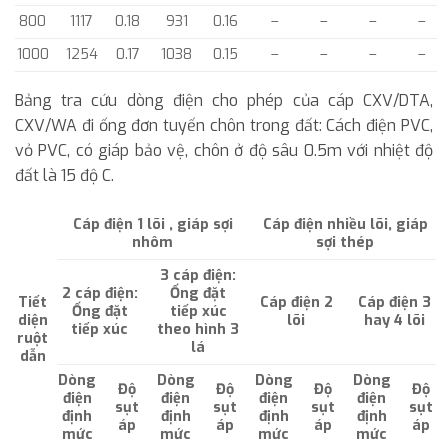
800
1117
0.18
931
0.16
–
–
–
–
1000
1254
0.17
1038
0.15
–
–
–
–
Bảng tra cứu dòng điện cho phép của cáp CXV/DTA,
CXV/WA đi ống đơn tuyến chôn trong đất: Cách điện PVC,
vỏ PVC, có giáp bảo vệ, chôn ở độ sâu 0.5m với nhiệt độ
đất là 15 độ C.
Cáp điện 1 lõi , giáp sợi
Cáp điện nhiều lõi, giáp
nhôm
sợi thép
3 cáp điện:
2 cáp điện:
Ống đặt
Tiết
Cáp điện 2
Cáp điện 3
Ống đặt
tiếp xúc
diện
lõi
hay 4 lõi
tiếp xúc
theo hình 3
ruột
lá
dẫn
Dòng
Dòng
Dòng
Dòng
Độ
Độ
Độ
Độ
điện
điện
điện
điện
sụt
sụt
sụt
sụt
định
định
định
định
áp
áp
áp
áp
mức
mức
mức
mức