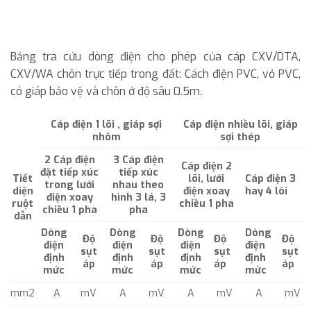
Bảng tra cứu dòng điện cho phép của cáp CXV/DTA,
CXV/WA chôn trực tiếp trong đất: Cách điện PVC, vỏ PVC,
có giáp bảo vệ và chôn ở độ sâu 0.5m.
Cáp điện 1 lõi , giáp sợi
Cáp điện nhiều lõi, giáp
nhôm
sợi thép
2 Cáp điện
3 Cáp điện
Cáp điện 2
đặt tiếp xúc
tiếp xúc
Tiết
lõi, lưới
Cáp điện 3
trong lưới
nhau theo
diện
điện xoay
hay 4 lõi
điện xoay
hình 3 lá, 3
ruột
chiều 1 pha
chiều 1 pha
pha
dẫn
Dòng
Dòng
Dòng
Dòng
Độ
Độ
Độ
Độ
điện
điện
điện
điện
sụt
sụt
sụt
sụt
định
định
định
định
áp
áp
áp
áp
mức
mức
mức
mức
mm2
A
mV
A
mV
A
mV
A
mV