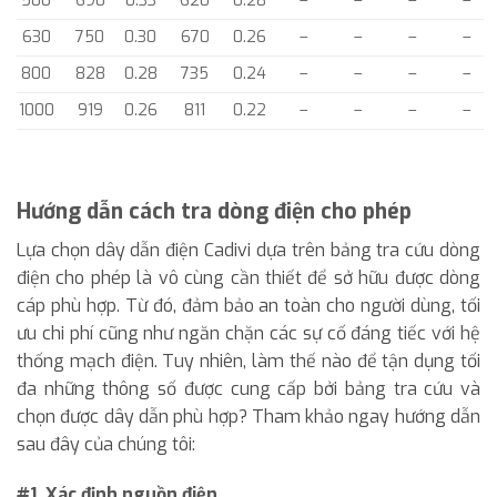
500
690
0.33
620
0.28
–
–
–
–
630
750
0.30
670
0.26
–
–
–
–
800
828
0.28
735
0.24
–
–
–
–
1000
919
0.26
811
0.22
–
–
–
–
Hướng dẫn cách tra dòng điện cho phép
Lựa chọn dây dẫn điện Cadivi dựa trên bảng tra cứu dòng
điện cho phép là vô cùng cần thiết để sở hữu được dòng
cáp phù hợp. Từ đó, đảm bảo an toàn cho người dùng, tối
ưu chi phí cũng như ngăn chặn các sự cố đáng tiếc với hệ
thống mạch điện. Tuy nhiên, làm thế nào để tận dụng tối
đa những thông số được cung cấp bởi bảng tra cứu và
chọn được dây dẫn phù hợp? Tham khảo ngay hướng dẫn
sau đây của chúng tôi:
#1. Xác định nguồn điện