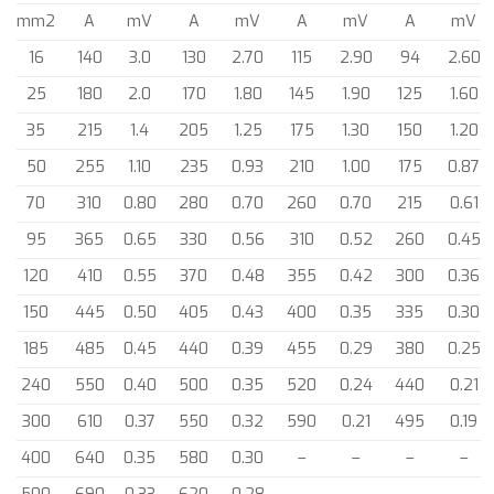
mm2
A
mV
A
mV
A
mV
A
mV
16
140
3.0
130
2.70
115
2.90
94
2.60
25
180
2.0
170
1.80
145
1.90
125
1.60
35
215
1.4
205
1.25
175
1.30
150
1.20
50
255
1.10
235
0.93
210
1.00
175
0.87
70
310
0.80
280
0.70
260
0.70
215
0.61
95
365
0.65
330
0.56
310
0.52
260
0.45
120
410
0.55
370
0.48
355
0.42
300
0.36
150
445
0.50
405
0.43
400
0.35
335
0.30
185
485
0.45
440
0.39
455
0.29
380
0.25
240
550
0.40
500
0.35
520
0.24
440
0.21
300
610
0.37
550
0.32
590
0.21
495
0.19
400
640
0.35
580
0.30
–
–
–
–