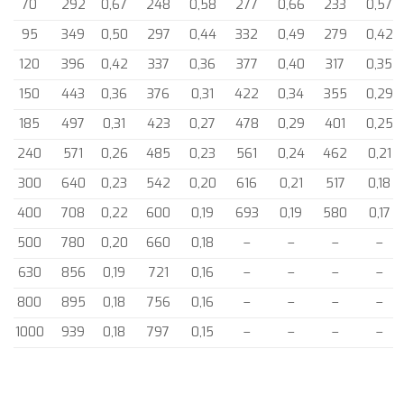
70
292
0,67
248
0,58
277
0,66
233
0,57
95
349
0,50
297
0,44
332
0,49
279
0,42
120
396
0,42
337
0,36
377
0,40
317
0,35
150
443
0,36
376
0,31
422
0,34
355
0,29
185
497
0,31
423
0,27
478
0,29
401
0,25
240
571
0,26
485
0,23
561
0,24
462
0,21
300
640
0,23
542
0,20
616
0,21
517
0,18
400
708
0,22
600
0,19
693
0,19
580
0,17
500
780
0,20
660
0,18
–
–
–
–
630
856
0,19
721
0,16
–
–
–
–
800
895
0,18
756
0,16
–
–
–
–
1000
939
0,18
797
0,15
–
–
–
–