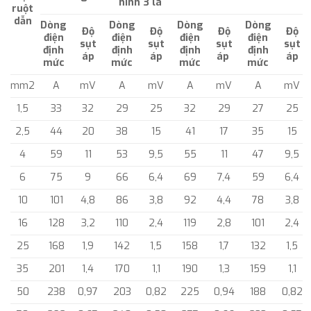
hình 3 lá
ruột
dẫn
Dòng
Dòng
Dòng
Dòng
Độ
Độ
Độ
Độ
điện
điện
điện
điện
sụt
sụt
sụt
sụt
định
định
định
định
áp
áp
áp
áp
mức
mức
mức
mức
mm2
A
mV
A
mV
A
mV
A
mV
1,5
33
32
29
25
32
29
27
25
2,5
44
20
38
15
41
17
35
15
4
59
11
53
9,5
55
11
47
9,5
6
75
9
66
6,4
69
7,4
59
6,4
10
101
4,8
86
3,8
92
4,4
78
3,8
16
128
3,2
110
2,4
119
2,8
101
2,4
25
168
1,9
142
1,5
158
1,7
132
1,5
35
201
1,4
170
1,1
190
1,3
159
1,1
50
238
0,97
203
0,82
225
0,94
188
0,82