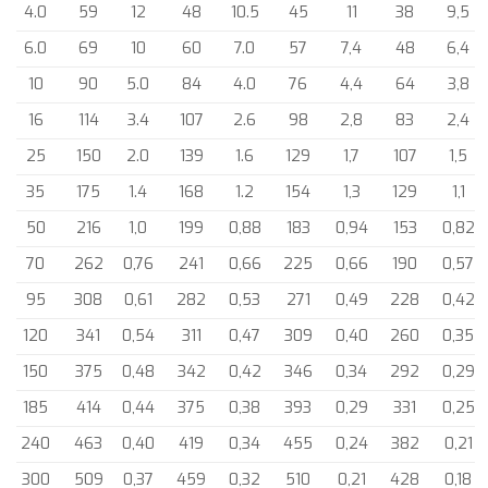
4.0
59
12
48
10.5
45
11
38
9,5
6.0
69
10
60
7.0
57
7,4
48
6,4
10
90
5.0
84
4.0
76
4,4
64
3,8
16
114
3.4
107
2.6
98
2,8
83
2,4
25
150
2.0
139
1.6
129
1,7
107
1,5
35
175
1.4
168
1.2
154
1,3
129
1,1
50
216
1,0
199
0,88
183
0,94
153
0,82
70
262
0,76
241
0,66
225
0,66
190
0,57
95
308
0,61
282
0,53
271
0,49
228
0,42
120
341
0,54
311
0,47
309
0,40
260
0,35
150
375
0,48
342
0,42
346
0,34
292
0,29
185
414
0,44
375
0,38
393
0,29
331
0,25
240
463
0,40
419
0,34
455
0,24
382
0,21
300
509
0,37
459
0,32
510
0,21
428
0,18