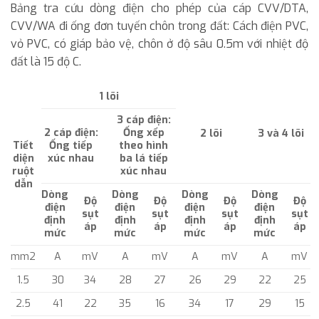
Bảng tra cứu dòng điện cho phép của cáp CVV/DTA,
CVV/WA đi ống đơn tuyến chôn trong đất: Cách điện PVC,
vỏ PVC, có giáp bảo vệ, chôn ở độ sâu 0.5m với nhiệt độ
đất là 15 độ C.
1 lõi
3 cáp điện:
2 cáp điện:
Ống xếp
2 lõi
3 và 4 lõi
Tiết
Ống tiếp
theo hình
diện
xúc nhau
ba lá tiếp
ruột
xúc nhau
dẫn
Dòng
Dòng
Dòng
Dòng
Độ
Độ
Độ
Độ
điện
điện
điện
điện
sụt
sụt
sụt
sụt
định
định
định
định
áp
áp
áp
áp
mức
mức
mức
mức
mm2
A
mV
A
mV
A
mV
A
mV
1.5
30
34
28
27
26
29
22
25
2.5
41
22
35
16
34
17
29
15