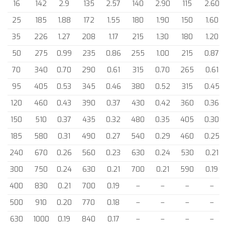
16
142
2.9
135
2.57
140
2.90
115
2.60
25
185
1.88
172
1.55
180
1.90
150
1.60
35
226
1.27
208
1.17
215
1.30
180
1.20
50
275
0.99
235
0.86
255
1.00
215
0.87
70
340
0.70
290
0.61
315
0.70
265
0.61
95
405
0.53
345
0.46
380
0.52
315
0.45
120
460
0.43
390
0.37
430
0.42
360
0.36
150
510
0.37
435
0.32
480
0.35
405
0.30
185
580
0.31
490
0.27
540
0.29
460
0.25
240
670
0.26
560
0.23
630
0.24
530
0.21
300
750
0.24
630
0.21
700
0.21
590
0.19
400
830
0.21
700
0.19
–
–
–
–
500
910
0.20
770
0.18
–
–
–
–
630
1000
0.19
840
0.17
–
–
–
–